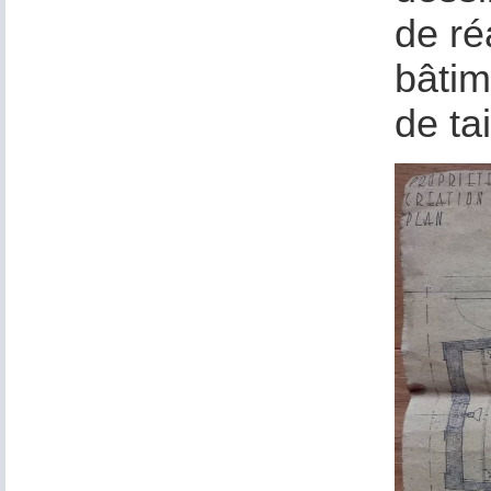
de ré
bâtim
de t