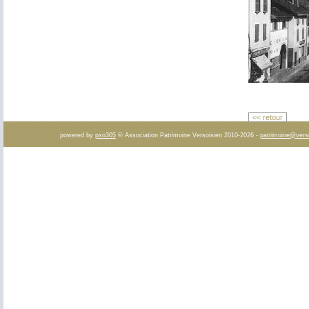
<< retour
powered by
pxo305
© Association Patrimoine Versoisien 2010-2026 -
patrimoine@vers