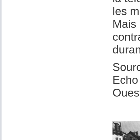
les m
Mais 
contr
duran
Sour
Echo 
Oues