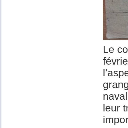
Le co
févri
l’asp
grang
naval
leur 
impor