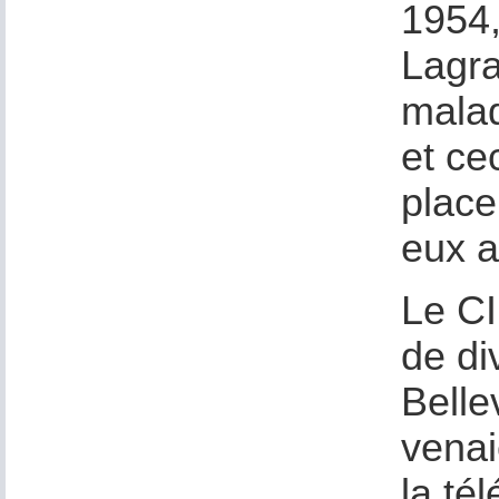
1954,
Lagra
malad
et ce
place
eux a
Le CI
de di
Belle
venai
la té