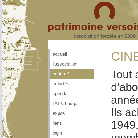
CIN
accueil
l'association
Tout 
de A à Z
d’abo
activités
agenda
anné
l'APV bouge !
Ils a
expos
1949.
liens
login
membr