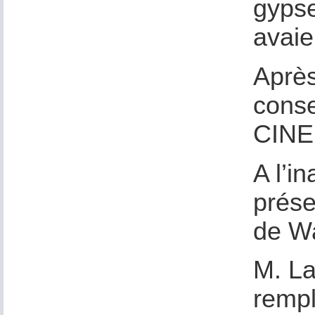
gypser
avaie
Après
conse
CINE
A l’i
prése
de Wa
M. La
rempl