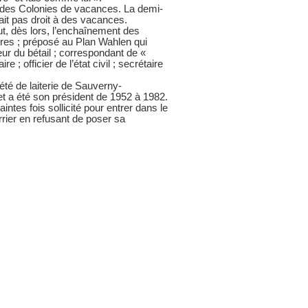
er des Colonies de vacances. La demi-
nait pas droit à des vacances.
ut, dès lors, l’enchaînement des
res ; préposé au Plan Wahlen qui
eur du bétail ; correspondant de «
 ; officier de l’état civil ; secrétaire
été de laiterie de Sauverny-
t a été son président de 1952 à 1982.
aintes fois sollicité pour entrer dans le
rrier en refusant de poser sa