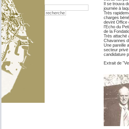
Il se trouva 
journée à laqu
Très rapideme
recherche
charges bénév
devint Office
l’Echo du Peti
de la Fondat
Très attaché 
Chavannes dep
Une pareille a
secteur privé
candidature 
Extrait de "V