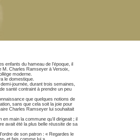
s enfants du hameau de l’époque, il
de M. Charles Ramseyer à Versoix,
Collège moderne.
era le domestique.
emi-journée, durant trois semaines,
 de santé contraint à prendre un peu
connaissance que quelques notions de
tion, sans que cela soit la joie pour
Maire Charles Ramseyer lui souhaitait
n main la commune qu’il dirigeait ; il
e avait été la plus belle réussite de sa
d’ordre de son patron : « Regardes le
ire- et fais comme lui ».