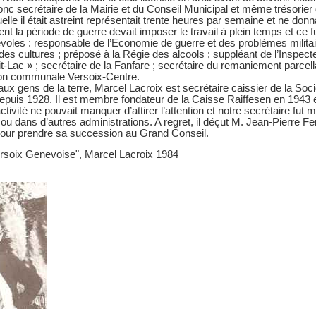
donc secrétaire de la Mairie et du Conseil Municipal et même trésori
elle il était astreint représentait trente heures par semaine et ne don
nt la période de guerre devait imposer le travail à plein temps et ce f
oles : responsable de l’Economie de guerre et des problèmes militai
 des cultures ; préposé à la Régie des alcools ; suppléant de l’Inspect
t-Lac » ; secrétaire de la Fanfare ; secrétaire du remaniement parcellaire
ion communale Versoix-Centre.
aux gens de la terre, Marcel Lacroix est secrétaire caissier de la Soci
uis 1928. Il est membre fondateur de la Caisse Raiffesen en 1943 e
ctivité ne pouvait manquer d’attirer l’attention et notre secrétaire fut m
 ou dans d’autres administrations. A regret, il déçut M. Jean-Pierre Fe
pour prendre sa succession au Grand Conseil.
ersoix Genevoise", Marcel Lacroix 1984