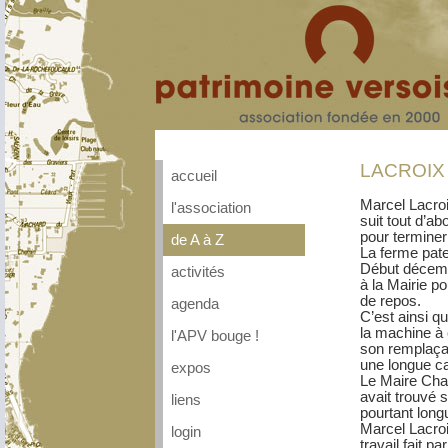
LACROIX 
accueil
Marcel Lacroi
l'association
suit tout d’a
pour terminer
de A à Z
La ferme pate
Début décemb
activités
à la Mairie p
de repos.
agenda
C’est ainsi q
la machine à 
l'APV bouge !
son remplaçan
une longue car
expos
Le Maire Char
avait trouvé s
liens
pourtant longu
Marcel Lacroi
login
travail fait p