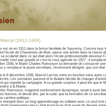
Marcel (1912-1995)
x est né en 1912 dans la ferme familiale de Sauverny. Comme tous le
bord l’école de Chavannes-de-Bois, passe une année dans la classe 
 sa scolarité dans ce qui était alors l’école professionnelle devenue 
rnelle n’est pas grande et c’est la crise agricole en 1927 ; il remplac
re 1936, le Maire Charles Ramseyer lui demande de consacrer une d
our y remplacer le jeune secrétaire, récemment désigné, que son état
ue le 8 décembre 1936, Marcel Lacroix entre en fonction sans autre 
écrire. Les semaines passent et le titulaire décide de changer d’orienta
t qui regrette la campagne. A sa grande surprise, il peut lire que le 
rière à la Mairie.
les Ramseyer, magistrat extrêmement dynamique, tenait à avoir bien e
on homme, et devait dire, par la suite, que la formation de ce secrétair
e carrière politique.
x entreprit donc un long apprentissage en solitaire avec ce seul mot 
ar Noël Genequand-celui-ci était licencié en droit avant de devenir nota