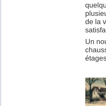
quelqu
plusie
de la v
satisf
Un nou
chauss
étages