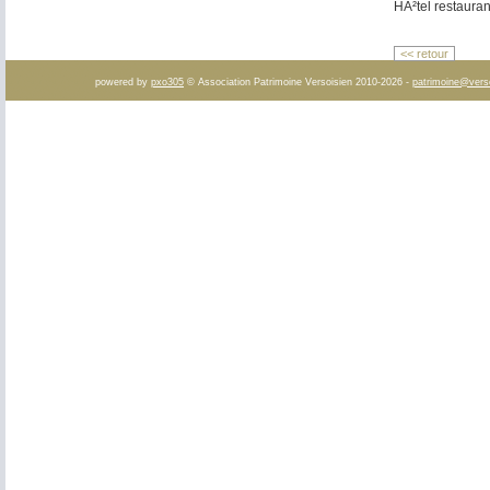
HÃ²tel restauran
<< retour
powered by
pxo305
© Association Patrimoine Versoisien 2010-2026 -
patrimoine@vers