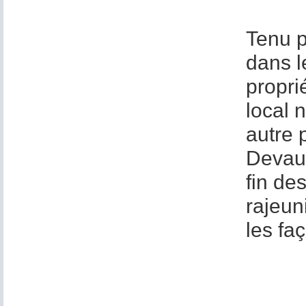
Tenu p
dans l
propri
local 
autre 
Devaud
fin de
rajeun
les fa