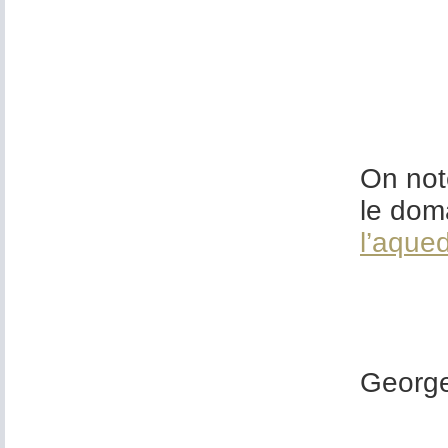
On not
le dom
l’aque
George