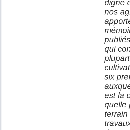
digne 
nos agr
apporte
mémoir
publié
qui co
plupart
cultiva
six pr
auxquel
est la 
quelle 
terrain
travau