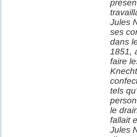
présen
travail
Jules N
ses con
dans le
1851, 
faire l
Knecht
confect
tels qu
person
le drai
fallait
Jules N