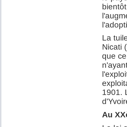
bientô
l'augm
l'adopt
La tui
Nicati 
que ce
n'ayant
l'explo
exploi
1901. L
d'Yvoir
Au XX