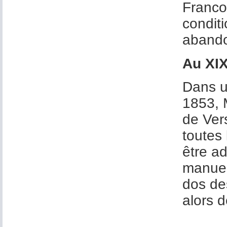
Francoe
conditi
aband
Au XI
Dans u
1853, M
de Vers
toutes
être a
manuel
dos des
alors 