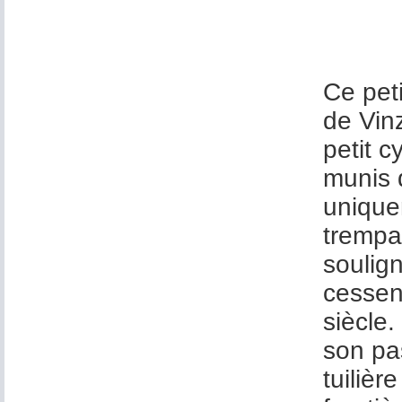
Ce peti
de Vinz
petit c
munis 
uniquem
trempag
soulign
cessent
siècle
son pa
tuilièr