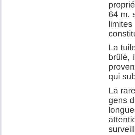
propri
64 m. s
limites
consti
La tuil
brûlé, 
provena
qui su
La rare
gens d
longue
attent
survei