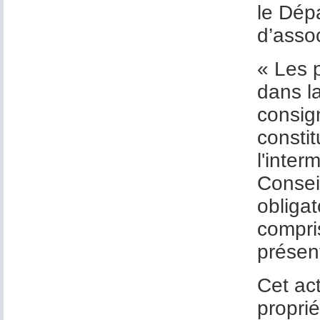
le Dépa
d’assoc
« Les p
dans l
consig
constit
l'inter
Conseil
obligat
compri
présen
Cet ac
proprié