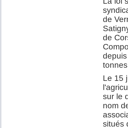
La loi
syndic
de Ver
Satign
de Cors
Compoi
depuis 
tonnes
Le 15 j
l'agric
sur le 
nom de
associa
situés