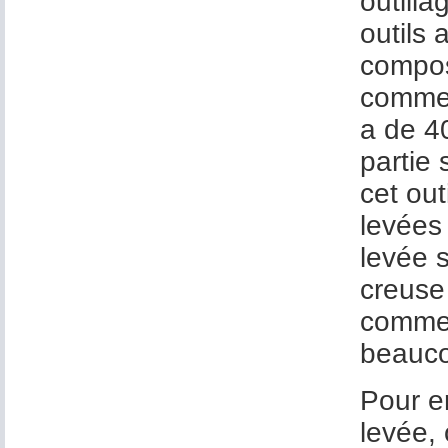
outill
outils 
compos
comme 
a de 4
partie
cet out
levées
levée 
creuse 
comme 
beaucou
Pour e
levée, 