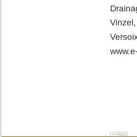
Drainag
Vinzel
Versoi
www.e-
<< retour