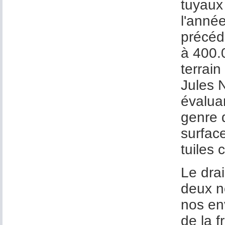
tuyaux
l'anné
précéd
à 400.0
terrai
Jules N
évalua
genre 
surfac
tuiles 
Le dra
deux n
nos env
de la f