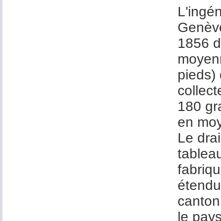
L'ingén
Genève
1856 d
moyenne
pieds)
collect
180 gra
en moy
Le dra
tablea
fabriqu
étendu
canton
le pay