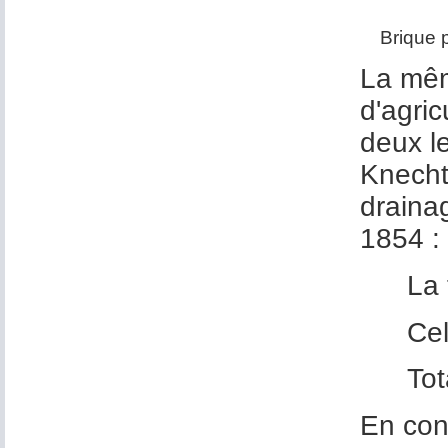
Brique 
La mêm
d'agri
deux le
Knecht
drainag
1854 :
La 
Cel
Tot
En con