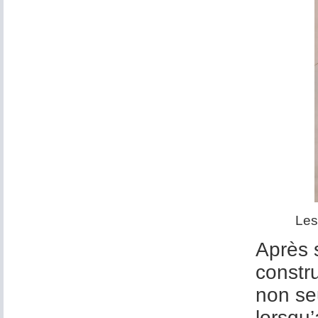
Les
Après s
constr
non se
lorsqu