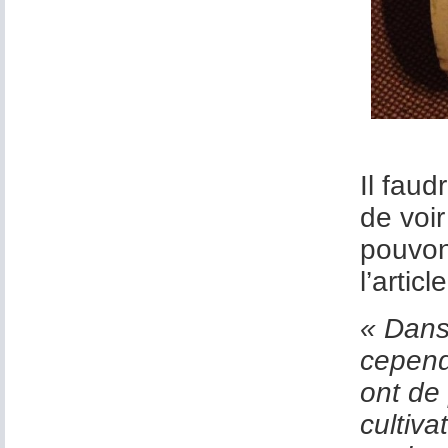
Il fau
de voi
pouvon
l’artic
«
Dans 
cepend
ont de
cultiva