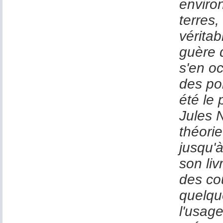
enviro
terres
véritab
guère 
s'en o
des poi
été le 
Jules 
théorie
jusqu'
son liv
des cou
quelqu
l'usage