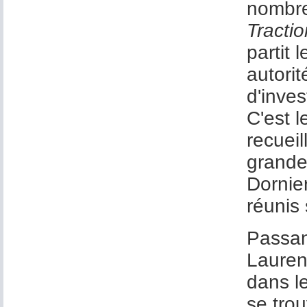
nombre
Tractio
partit
autori
d'inves
C'est l
recuei
grande
Dornie
réunis
Passan
Laurent
dans le
se tro