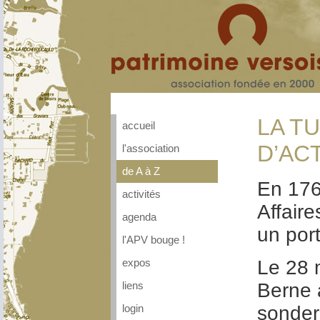
LA TU
accueil
D’ACT
l'association
de A à Z
En 176
activités
Affaire
agenda
un por
l'APV bouge !
Le 28 
expos
Berne a
liens
sonder 
login