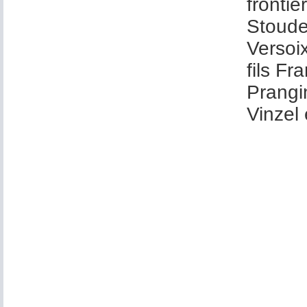
frontiè
Stoudem
Versoix
fils Fr
Prangin
Vinzel