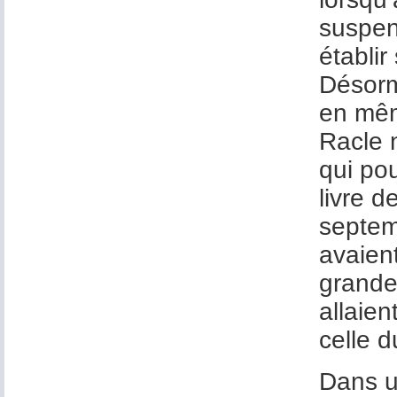
suspend
établir
Désorm
en mêm
Racle n
qui pou
livre 
septem
avaient
grandes
allaien
celle d
Dans 