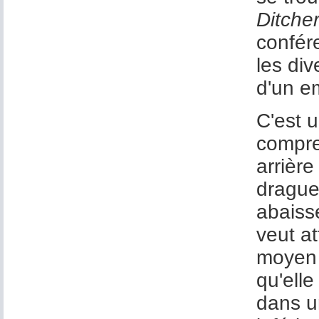
Ditche
confér
les div
d'un e
C'est 
compre
arrièr
drague
abaiss
veut a
moyen 
qu'ell
dans u