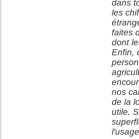
dans to
les ch
étrang
faites 
dont le
Enfin, 
person
agricul
encour
nos ca
de la l
utile. 
superf
l'usag