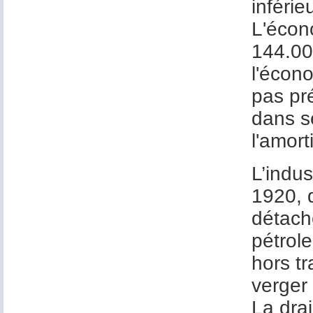
inférie
L'écon
144.00
l'écono
pas pr
dans se
l'amor
L’indu
1920, 
détach
pétrole
hors tr
verger 
La dra