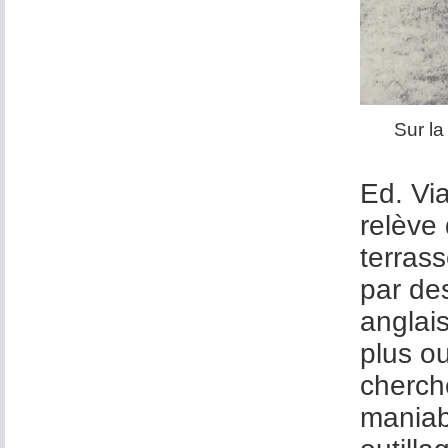
Sur la
Ed. Via
relève 
terrass
par des
anglais
plus o
cherché
maniabl