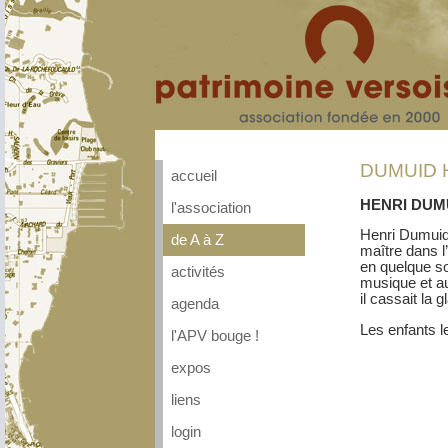
DUMUID H
accueil
HENRI DUMUID
l'association
Henri Dumuid 
de A à Z
maître dans l’
en quelque sor
activités
musique et au
il cassait la
agenda
Les enfants le
l'APV bouge !
expos
liens
login