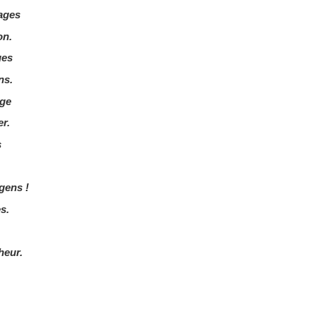
sages
on.
ges
ns.
age
r.
s
gens !
s.
heur.