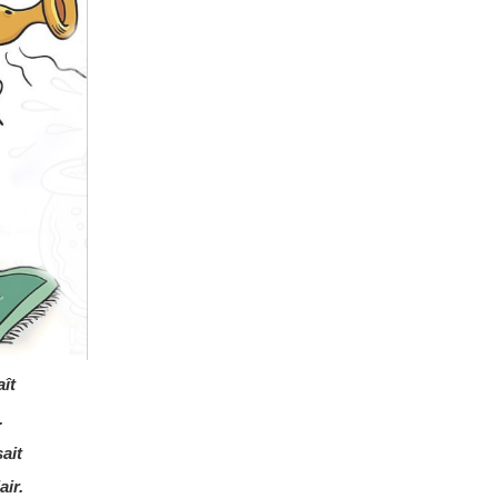
ît
.
ait
air.