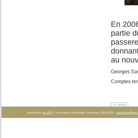
En 2006
partie d
passere
donnant 
au nouv
Georges Sa
Comptes ren
<< retour
powered by
pxo305
© Association Patrimoine Versoisien 2010-2026 -
patrimoine@vers