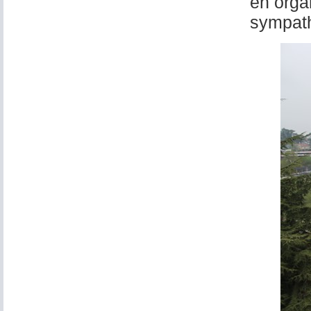
en orga
sympat