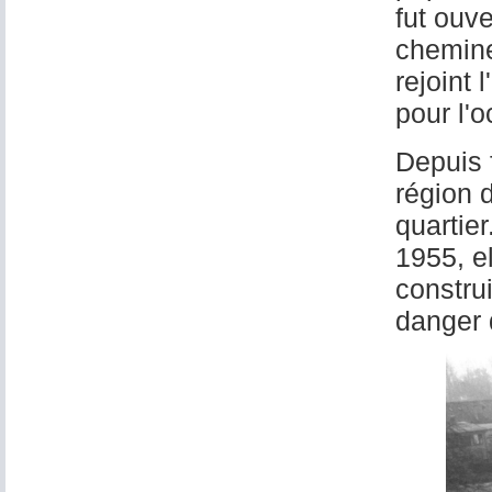
fut ouv
chemine
rejoint 
pour l'
Depuis f
région 
quartier
1955, el
constru
danger q