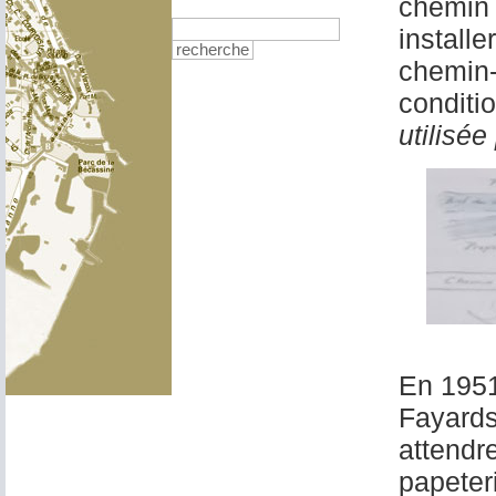
chemin 
installe
recherche
chemin-
conditi
utilisée
En 1951,
Fayards 
attendr
papeteri