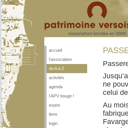
PASSE
accueil
l'association
Passere
de A à Z
Jusqu’a
activités
ne pouva
agenda
celui de
l'APV bouge !
Au mois 
expos
fabrique
liens
Favarger
login