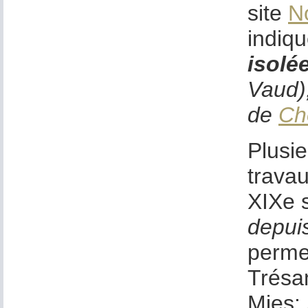
site
N
indiqu
isolé
Vaud)
de
Ché
Plusie
travau
XIXe 
depuis
permet
Trésan
Mies: