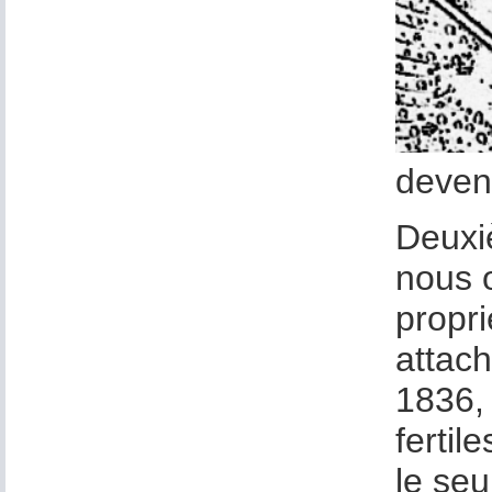
deven
Deuxiè
nous o
propri
attach
1836, 
fertil
le seu