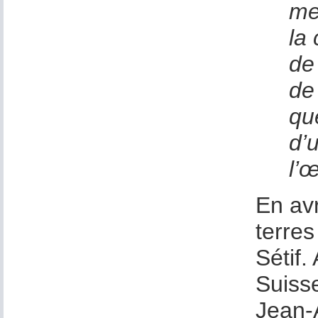
mei
la
de
de
qu
d’
l’
En avr
terre
Sétif.
Suiss
Jean-