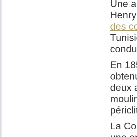
Une au
Henry
des c
Tunisi
condui
En 185
obten
deux a
mouli
péricli
La Co