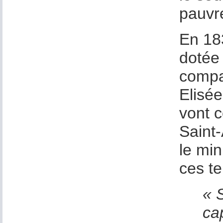
pauvr
En 18
dotée 
compag
Elisée
vont c
Saint-
le min
ces te
« 
ca