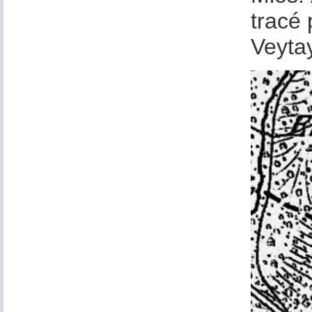
tracé 
Veyta