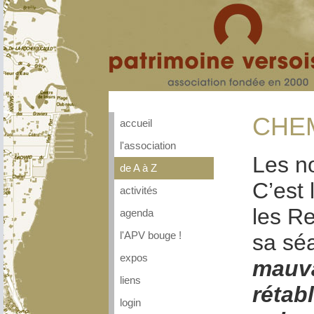
CHEM
accueil
l'association
Les n
de A à Z
C’est 
activités
les Re
agenda
sa sé
l'APV bouge !
expos
mauva
liens
rétab
login