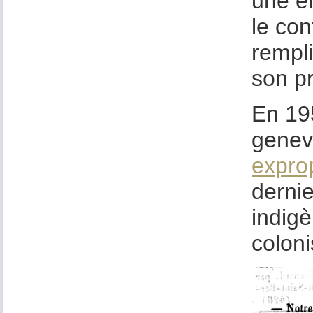
une en
le con
rempli
son pr
En 19
genevo
exprop
dernie
indigè
coloni