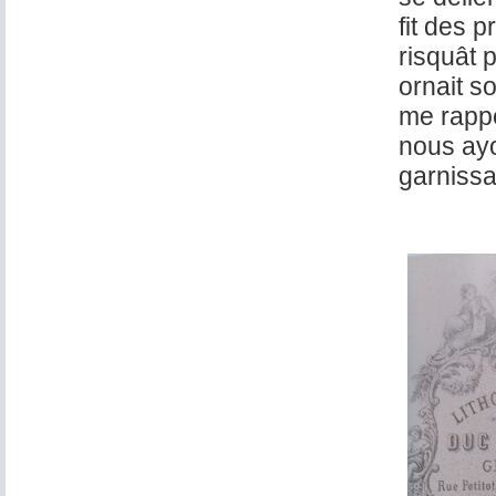
fit des 
risquât 
ornait s
me rappe
nous ay
garnissa