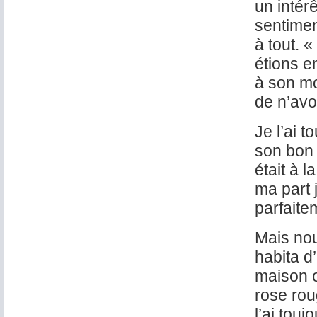
un intérê
sentiment
à tout. 
étions e
à son mo
de n’avoi
Je l’ai 
son bon 
était à l
ma part 
parfaite
Mais no
habita d
maison o
rose rou
l’ai tou