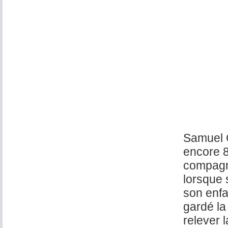
Samuel G
encore 8
compagno
lorsque 
son enfa
gardé la
relever 