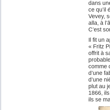
dans une
ce qu’il 
Vevey, s
alla, à l
C’est so
Il fit u
« Fritz P
offrit à
probable
comme c
d’une fab
d’une ni
plut au 
1866, il
ils se m