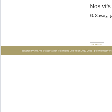
Nos vifs
G. Savary, 
<< retour
powered by
pxo305
© Association Patrimoine Versoisien 2010-2026 -
patrimoine@vers