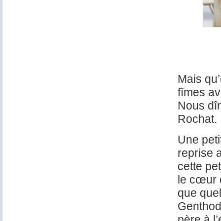
Mais qu’e
fîmes av
Nous dîn
Rochat.
Une peti
reprise 
cette pe
le cœur 
que quel
Genthod
père à l’