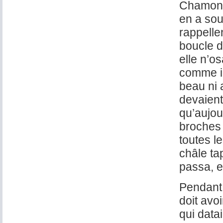
Chamonix
en a sou
rappelle
boucle d’
elle n’os
comme il
beau ni 
devaient
qu’aujou
broches 
toutes l
châle ta
passa, e
Pendant 
doit avo
qui datai