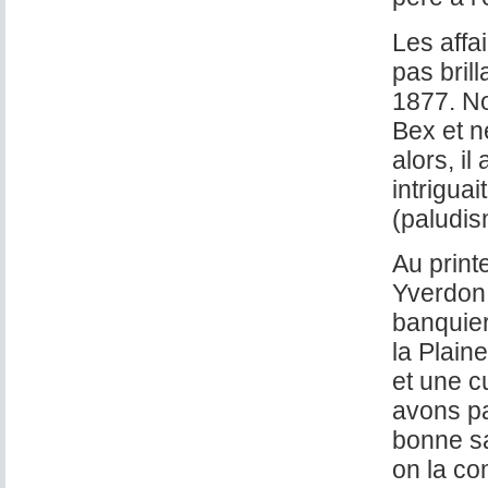
Les affa
pas brill
1877. Not
Bex et n
alors, il
intrigua
(paludis
Au print
Yverdon
banquier
la Plain
et une c
avons pa
bonne sa
on la co