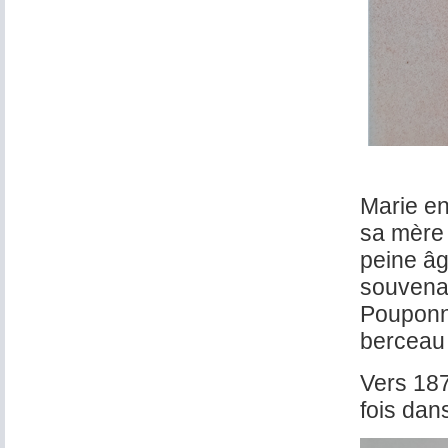
Marie en
sa mère 
peine âg
souvenan
Pouponn
berceau 
Vers 187
fois dan