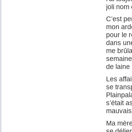
joli nom 
C’est pe
mon ard
pour le 
dans une
me brûla
semaines
de laine 
Les affai
se trans
Plainpal
s’était 
mauvaise
Ma mère 
se délie