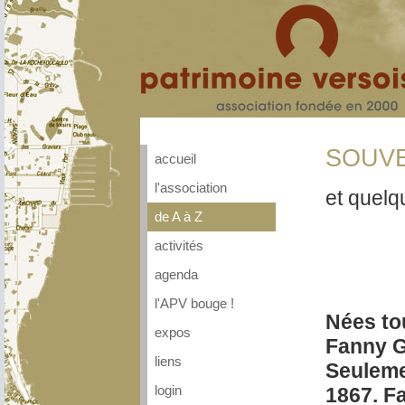
SOUVE
accueil
l'association
et quel
de A à Z
activités
agenda
l'APV bouge !
Nées tou
expos
Fanny G
liens
Seuleme
1867. Fa
login