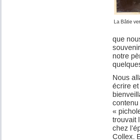
La Bâtie ve
que nous
souvenir
notre pè
quelques
Nous all
écrire e
bienveil
contenu 
« pichol
trouvait
chez l’é
Collex. 