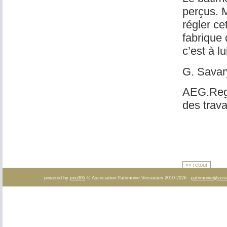
perçus. 
régler cet
fabrique 
c’est à l
G. Savary
AEG.Regi
des trava
<< retour
powered by
pxo305
© Association Patrimoine Versoisien 2010-2026 -
patrimoine@vers