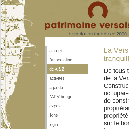
La Vers
accueil
tranquil
l'association
de A à Z
De tous t
de la Ver
activités
Construc
agenda
occupaien
l'APV bouge !
de const
expos
propriéta
propriét
liens
sur le bo
login