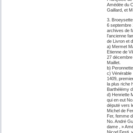
Amédée du Cr
Gaillard, et 
3. Broeyset
6 septembre 
archives de f
l’ancienne fa
de Livron et d
a) Mermet Mail
Etienne de Vi
27 décembre 13
Maillet.
b) Peronnett
c) Vénérable 
1409, premier
la plus riche
Barthélémy d’
d) Henriette 
qui en eut N
député vers 
Michel de Fer
Fer, femme de
No. André Gua
dame , » Améd
Nicod Festi, 