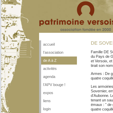
DE SOVER
accueil
Famille DE S
l'association
du Pays de Ge
de A à Z
et Versoix, et
tirait son nom,
activités
Armes : De g
agenda
quatre coqui
l'APV bouge !
Les armoirie
Sovernier, e
expos
d'Aubonne. Le
tenant un sau
liens
émaux : " de 
quatre coquill
login