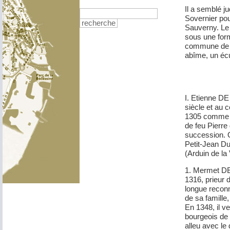
Il a semblé j
Sovernier po
recherche
Sauverny. Le 
sous une form
commune de Sa
abîme, un écu
I. Etienne DE
siècle et au 
1305 comme g
de feu Pierre
succession. O
Petit-Jean Du
(Arduin de la 
1. Mermet DE
1316, prieur d
longue recon
de sa famille,
En 1348, il v
bourgeois de 
alleu avec le 