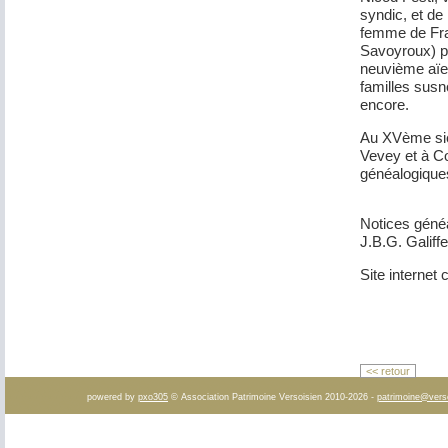
syndic, et de
femme de Fran
Savoyroux) p
neuvième aïeu
familles sus
encore.
Au XVème sièc
Vevey et à Co
généalogiques
Notices géné
J.B.G. Galiff
Site interne
<< retour
powered by
pxo305
© Association Patrimoine Versoisien 2010-2026 -
patrimoine@vers