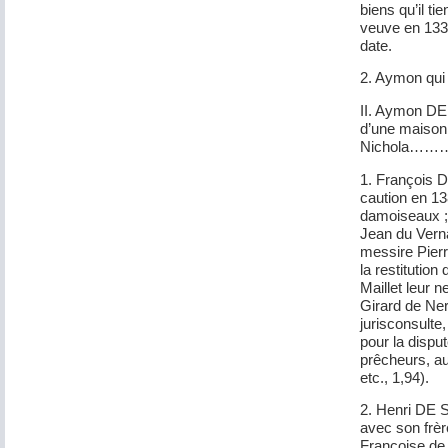
biens qu’il 
veuve en 1331
date.
2. Aymon qui 
II. Aymon D
d’une maison
Nichola………….
1. François 
caution en 13
damoiseaux ; 
Jean du Vern
messire Pierr
la restitutio
Maillet leur
Girard de Ner
jurisconsulte
pour la disput
prêcheurs, au
etc., 1,94).
2. Henri DE 
avec son frère
Françoise de 