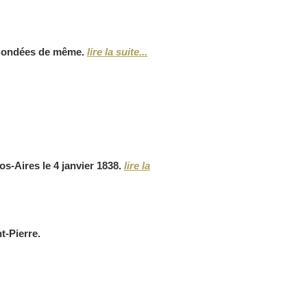
ces ondées de même.
lire la suite...
os-Aires le 4 janvier 1838.
lire la
t-Pierre.