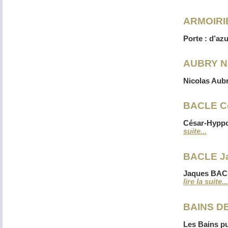
ARMOIRI
Porte : d’az
AUBRY NI
Nicolas Aubr
BACLE Cé
César-Hyppol
suite...
BACLE Ja
Jaques BACLE
lire la suite...
BAINS DE
Les Bains pu