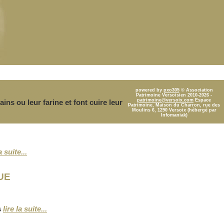
powered by
pxo305
© Association
Patrimoine Versoisien 2010-2026 -
patrimoine@versoix.com
Espace
ains ou leur farine et font cuire leur
Patrimoine, Maison du Charron, rue des
Moulins 6, 1290 Versoix (hébergé par
Infomaniak)
a suite...
UE
s
lire la suite...