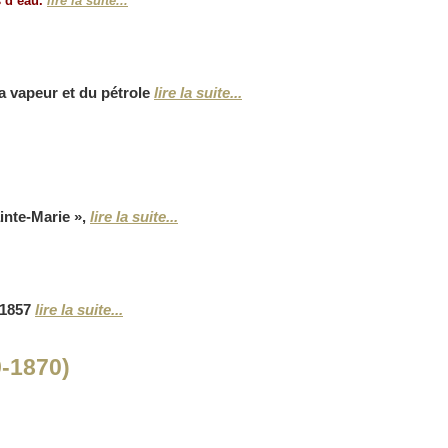
 d’eau.
lire la suite...
 la vapeur et du pétrole
lire la suite...
ainte-Marie »,
lire la suite...
1857
lire la suite...
-1870)