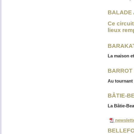
BALADE 
Ce circui
lieux rem
BARAKAT 
La maison et
BARROT (
Au tournant 
BÂTIE-B
La Bâtie-Be
newslett
BELLEFO