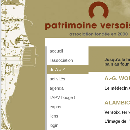
LES BOU
accueil
Jusqu’ä la fi
l'association
pain au four
de A à Z
A.-G. WO
activités
Le médecin A
agenda
l'APV bouge !
ALAMBIC
expos
Versoix, ter
liens
L’image de l
login