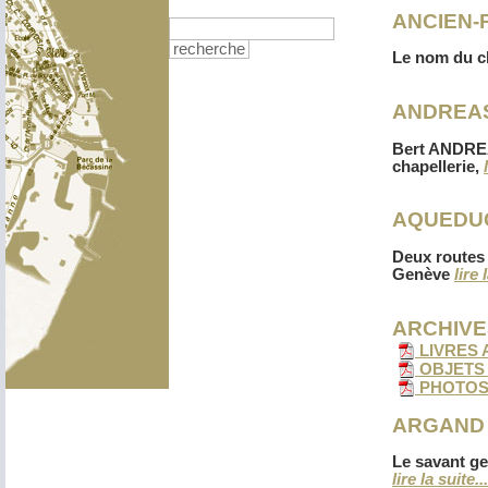
ANCIEN-
recherche
Le nom du c
ANDREAS 
Bert ANDREA
chapellerie,
AQUEDUC
Deux routes t
Genève
lire 
ARCHIVE
LIVRES 
OBJETS A
PHOTOS A
ARGAND A
Le savant ge
lire la suite...