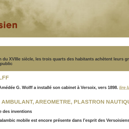
LANGERS A VERSOIX
n du XVIIIe siècle, les trois quarts des habitants achètent leurs gr
 public
lire la suite...
LFF
médée G. Wolff a installé son cabinet à Versoix, vers 1898.
lire l
 AMBULANT, AREOMETRE, PLASTRON NAUTIQ
re des inventions
’alambic mobile est encore présente dans l’esprit des Versoisien