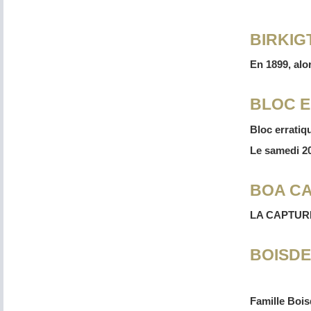
BIRKIGT
En 1899, alor
BLOC E
Bloc errati
Le samedi 20
BOA CA
LA CAPTURE
BOISDE
Famille Boi