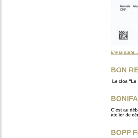
lire la suite...
BON R
Le clos "Le 
BONIFAS
C’est au déb
atelier de cé
BOPP Fr