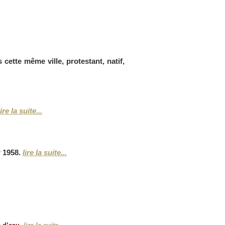
cette même ville, protestant, natif,
lire la suite...
r 1958.
lire la suite...