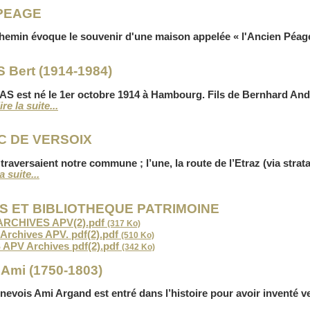
PEAGE
hemin évoque le souvenir d'une maison appelée « l'Ancien Péag
Bert (1914-1984)
S est né le 1er octobre 1914 à Hambourg. Fils de Bernhard An
lire la suite...
 DE VERSOIX
raversaient notre commune ; l’une, la route de l’Etraz (via strata)
la suite...
S ET BIBLIOTHEQUE PATRIMOINE
ARCHIVES APV(2).pdf
(317 Ko)
rchives APV. pdf(2).pdf
(510 Ko)
PV Archives pdf(2).pdf
(342 Ko)
mi (1750-1803)
nevois Ami Argand est entré dans l’histoire pour avoir inventé ver