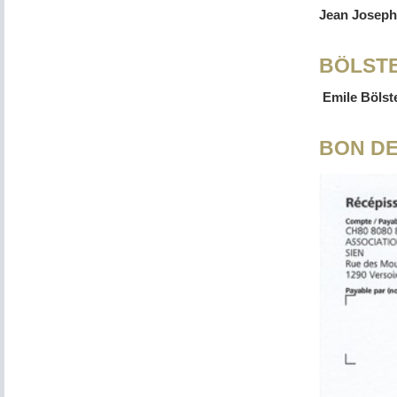
Jean Joseph 
BÖLSTE
Emile Bölste
BON D