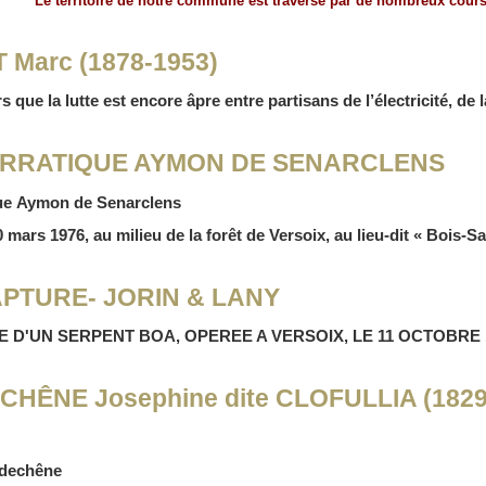
Le territoire de notre commune est traversé par de nombreux cours
 Marc (1878-1953)
s que la lutte est encore âpre entre partisans de l’électricité, de
RRATIQUE AYMON DE SENARCLENS
que
Aymon de Senarclens
 mars 1976, au milieu de la forêt de Versoix, au lieu-dit « Bois-S
PTURE- JORIN & LANY
 D'UN SERPENT BOA, OPEREE A VERSOIX, LE 11 OCTOBRE 
CHÊNE Josephine dite CLOFULLIA (1829
sdechêne