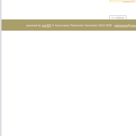
<< retour
powered by
pxo305
© Association Patrimoine Versoisien 2010-2026 -
patrimoine@vers