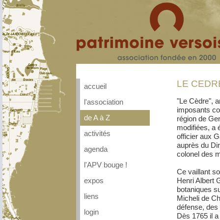
LE CEDR
accueil
"Le Cèdre", a
l'association
imposants con
de A à Z
région de Ge
modifiées, a é
activités
officier aux 
auprès du Di
agenda
colonel des m
l'APV bouge !
Ce vaillant s
Henri Albert G
expos
botaniques su
liens
Micheli de Ch
défense, des l
login
Dès 1765 il a 