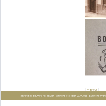
<< retour
powered by
pxo305
© Association Patrimoine Versoisien 2010-2026 -
patrimoine@vers