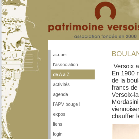
BOULAN
accueil
l'association
Versoix a
En 1900 n
de A à Z
de la bou
activités
francs de 
Versoix-la
agenda
Mordasini 
l'APV bouge !
viennoiser
expos
chauffer 
liens
login