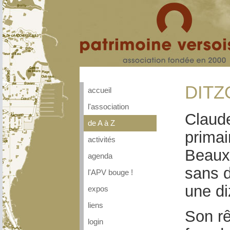
DITZ
accueil
l'association
Claude
de A à Z
primai
activités
Beaux-
agenda
sans d
l'APV bouge !
une di
expos
liens
Son rê
login