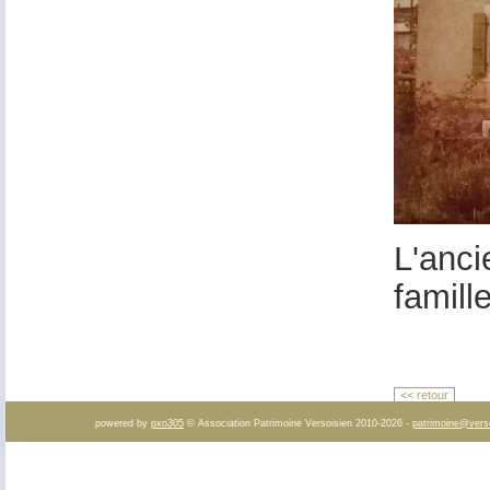
L'anci
famill
<< retour
powered by
pxo305
© Association Patrimoine Versoisien 2010-2026 -
patrimoine@vers