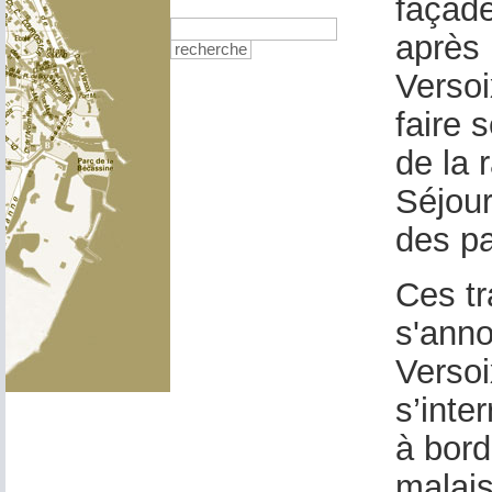
façad
après 
recherche
Versoi
faire 
de la 
Séjour
des pa
Ces tr
s'anno
Versoi
s’inte
à bord
malais