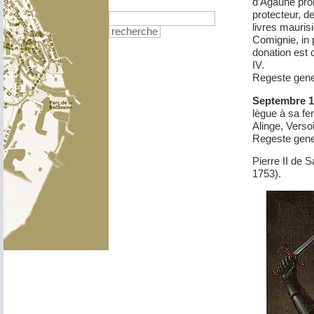
d’Agaune prom
protecteur, d
livres mauris
recherche
Comignie, in 
donation est 
IV.
Regeste genev
Septembre 1
lègue à sa fe
Alinge, Vers
Regeste gene
Pierre II de 
1753).