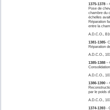
1375-1378
– 
Pose de chevr
chambre du c
échelles avai
Réparation fa
entre la cham
A.D.C.O., B
1381-1385
- 
Réparation de
A.D.C.O., 10
1385-1388
– 
Consolidation
A.D.C.O., 10
1386-1390
– 
Reconstructio
par le poids d
A.D.C.O., 10
1374-1393
- 