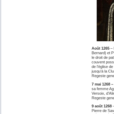
Août 1265
– 
Bernard) et 
le droit de pa
couvent possè
de l’église de
jusqu’à la Cl
Regeste genev
7 mai 1268 
sa femme Agn
Versoix, d’Al
Regeste gene
9 août 1268
–
Pierre de Sav