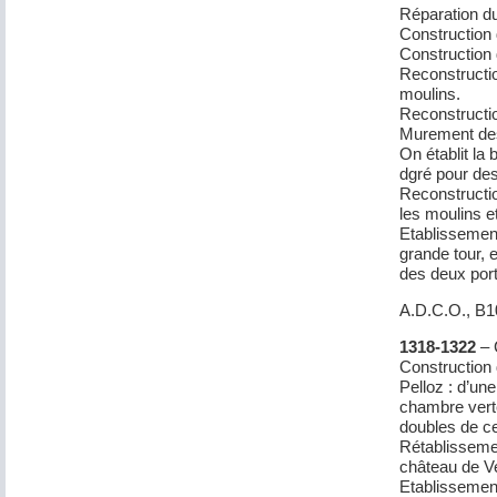
Réparation du
Construction d
Construction 
Reconstructio
moulins.
Reconstructi
Murement des
On établit la 
dgré pour des
Reconstructio
les moulins et
Etablissement
grande tour, e
des deux porte
A.D.C.O., B
1318-1322
– 
Construction 
Pelloz : d’une
chambre verte
doubles de c
Rétablissemen
château de V
Etablissement