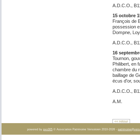
A.D.C.O., B11
15 octobre 1
François de B
possession e
Dompne, Loye
A.D.C.O., B1
16 septembr
Tournon, gou
Philibert, en
chambre du ro
baillage de G
écus d’or, so
A.D.C.O., B1
A.M.
<< retour
powered by
pxo305
© Association Patrimoine Versoisien 2010-2026 -
patrimoine@vers