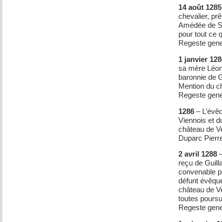
14 août 1285
chevalier, pr
Amédée de Sa
pour tout ce 
Regeste gene
1 janvier 12
sa mère Léonè
baronnie de 
Mention du c
Regeste gene
1286
– L’évêq
Viennois et 
château de V
Duparc Pierre
2 avril 1288
–
reçu de Guil
convenable po
défunt évêque
château de Ve
toutes poursui
Regeste gene