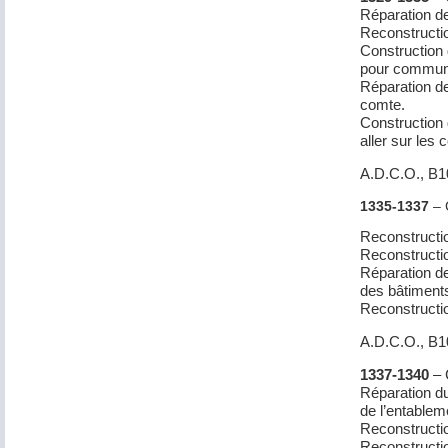
Réparation de
Reconstructio
Construction 
pour communi
Réparation de
comte.
Construction 
aller sur les 
A.D.C.O., B1
1335-1337
– 
Reconstructio
Reconstructio
Réparation des
des bâtiments
Reconstructio
A.D.C.O., B
1337-1340
– 
Réparation du 
de l’entablem
Reconstructio
Reconstructio