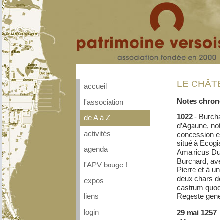
LE CHÂTE
accueil
Notes chron
l'association
1022
- Burcha
de A à Z
d’Agaune, not
activités
concession en
situé à Ecogi
agenda
Amalricus Dur
Burchard, ave
l'APV bouge !
Pierre et à u
deux chars d
expos
castrum quod 
Regeste gene
liens
29 mai 1257
–
login