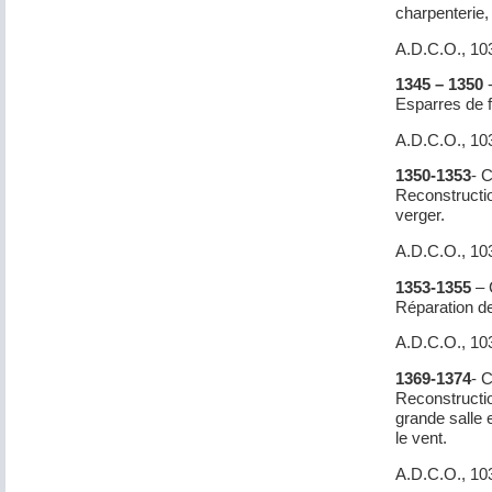
charpenterie,
A.D.C.O., 10
1345 – 1350
-
Esparres de f
A.D.C.O., 10
1350-1353
- 
Reconstructio
verger.
A.D.C.O., 10
1353-1355
– 
Réparation de
A.D.C.O., 10
1369-1374
- 
Reconstructio
grande salle 
le vent.
A.D.C.O., 10