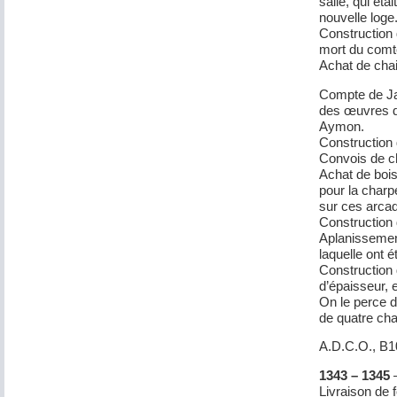
salle, qui ét
nouvelle loge
Construction 
mort du com
Achat de chai
Compte de Ja
des œuvres d
Aymon.
Construction 
Convois de ch
Achat de bois
pour la charp
sur ces arca
Construction 
Aplanissement
laquelle ont ét
Construction 
d’épaisseur, e
On le perce d
de quatre cha
A.D.C.O., B
1343 – 1345
–
Livraison de 