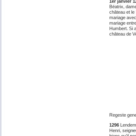
1er janvier 
Béatrix, dame
château et l
mariage avec
mariage entre
Humbert. Si a
château de Ve
Regeste gene
1296
Lendema
Henri, seign
biens qu’il p