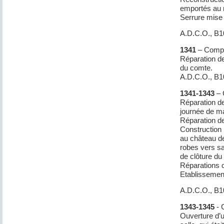
emportés au 
Serrure mise à
A.D.C.O., B
1341
– Compt
Réparation de
du comte.
A.D.C.O., B
1341-1343
– 
Réparation de
journée de m
Réparation de 
Construction 
au château d
robes vers sa
de clôture du
Réparations c
Etablissement
A.D.C.O., B
1343-1345
- 
Ouverture d’u