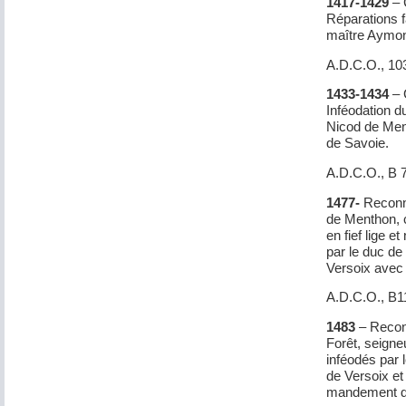
1417-1429
– 
Réparations f
maître Aymon
A.D.C.O., 10
1433-1434
– 
Inféodation d
Nicod de Ment
de Savoie.
A.D.C.O., B 
1477-
Reconna
de Menthon, c
en fief lige e
par le duc de 
Versoix avec 
A.D.C.O., B11
1483
– Recon
Forêt, seigne
inféodés par l
de Versoix et 
mandement de