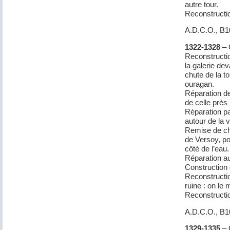
autre tour.
Reconstructi
A.D.C.O., B
1322-1328
– 
Reconstructio
la galerie de
chute de la to
ouragan.
Réparation de
de celle près
Réparation pa
autour de la 
Remise de ch
de Versoy, po
côté de l’eau.
Réparation a
Construction 
Reconstructio
ruine : on le
Reconstructio
A.D.C.O., B
1329-1335
– 