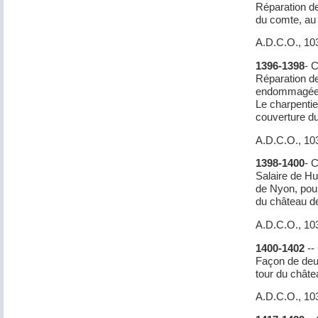
Réparation de
du comte, au
A.D.C.O., 10
1396-1398
- 
Réparation de
endommagées 
Le charpentie
couverture du
A.D.C.O., 10
1398-1400
- 
Salaire de H
de Nyon, pour
du château d
A.D.C.O., 10
1400-1402
--
Façon de deux
tour du châte
A.D.C.O., 10