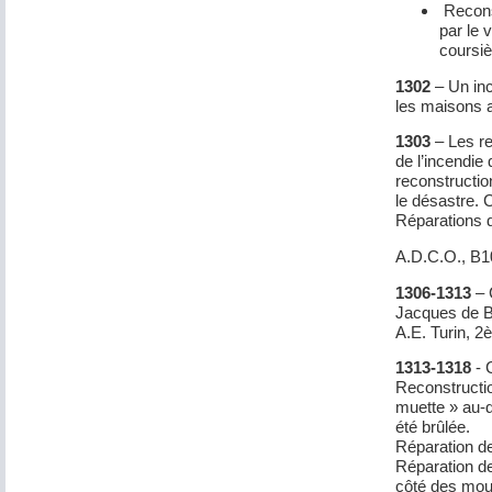
Reconst
par le 
coursiè
1302
– Un inc
les maisons a
1303
– Les re
de l’incendie 
reconstructio
le désastre. 
Réparations 
A.D.C.O., B
1306-1313
– 
Jacques de B
A.E. Turin, 2
1313-1318
- 
Reconstructio
muette » au-d
été brûlée.
Réparation de
Réparation de
côté des moul