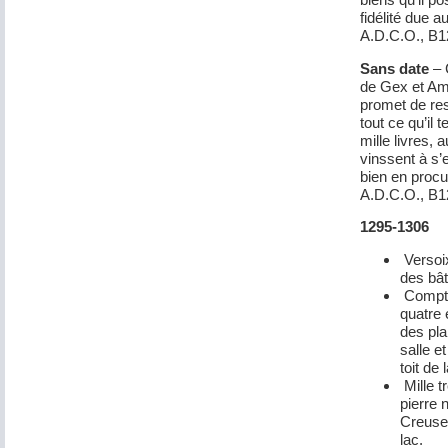
fidélité due 
A.D.C.O., B1
Sans date
– 
de Gex et Am
promet de res
tout ce qu’il 
mille livres, 
vinssent à s’
bien en procur
A.D.C.O., B1
1295-1306
Versoix
des bâ
Compte
quatre 
des pla
salle e
toit de
Mille t
pierre 
Creusem
lac.