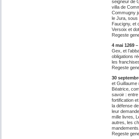
seigneur de G
villa de Comm
Commugny jus
le Jura, sous 
Faucigny, et q
Versoix et do
Regeste gene
4 mai 1269 –
Gex, et l’abb
obligations 
les franchise
Regeste gene
30 septembr
et Guillaume 
Béatrice, com
savoir : entre
fortification
la défense de
leur demande 
mille livres, 
autres, les c
mandements
Regeste gene