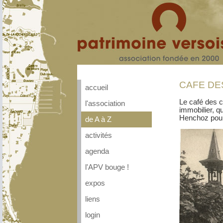
CAFE DE
accueil
Le café des c
l'association
immobilier, q
Henchoz pour 
de A à Z
activités
agenda
l'APV bouge !
expos
liens
login