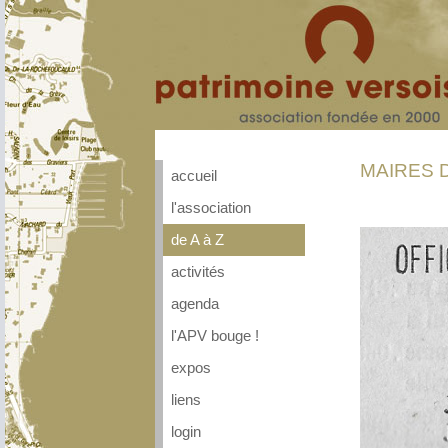
MAIRES 
accueil
l'association
de A à Z
activités
agenda
l'APV bouge !
expos
liens
login