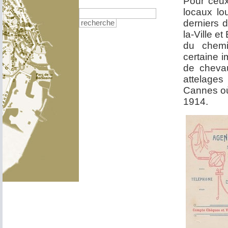
Pour ceux
locaux lo
derniers 
recherche
la-Ville e
du chemi
certaine i
de cheva
attelages
Cannes où 
1914.