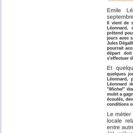
Emile L
septembre 
Il vient de 
Léonnard, 
prétend pouv
jours avec s
Jules Dégalli
pourrait acc
départ doit
s'effectuer 
Et quelqu
quelques jou
Léonnard, 
Léonnard de
"
Michel"
éta
mulet a gagné
écoulés, de
conditions o
Le métier
locale re
entre aut