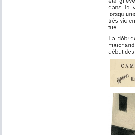
été grièv
dans le 
lorsqu'u
très viole
tué.
La débrid
marchand 
début des