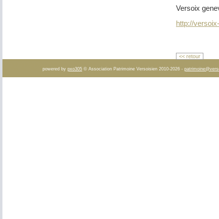
Versoix gene
http://versoi
<< retour
powered by
pxo305
© Association Patrimoine Versoisien 2010-2026 -
patrimoine@vers