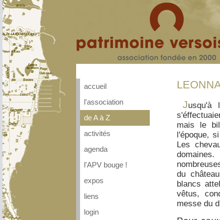
LEONNA
accueil
l'association
J
usqu'à 
s'éffectuai
de A à Z
mais le bi
activités
l'époque, s
Les chevau
agenda
domaines.
nombreuses 
l'APV bouge !
du château
expos
blancs atte
vêtus, cond
liens
messe du d
login