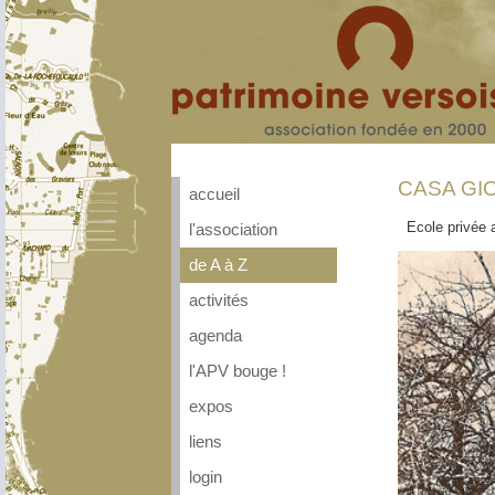
CASA GI
accueil
Ecole privée 
l'association
de A à Z
activités
agenda
l'APV bouge !
expos
liens
login