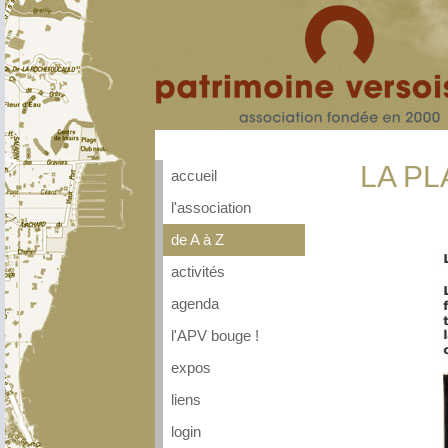
LA PL
accueil
l'association
de A à Z
activités
agenda
l'APV bouge !
expos
liens
login