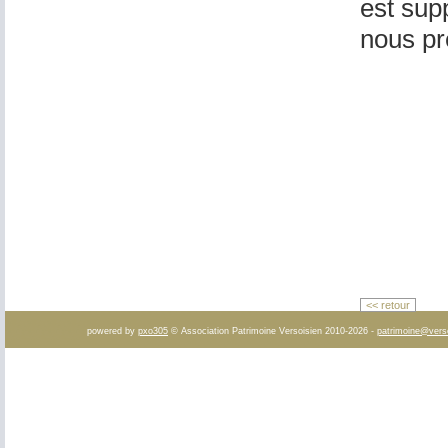
est supp
nous pré
<< retour
powered by
pxo305
© Association Patrimoine Versoisien 2010-2026 -
patrimoine@vers