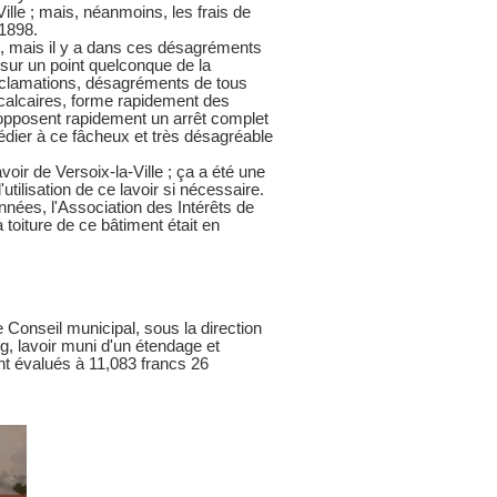
Ville ; mais, néanmoins, les frais de
 1898.
ble, mais il y a dans ces désagréments
 sur un point quelconque de la
réclamations, désagréments de tous
 calcaires, forme rapidement des
, opposent rapidement un arrêt complet
médier à ce fâcheux et très désagréable
oir de Versoix-la-Ville ; ça a été une
ilisation de ce lavoir si nécessaire.
nnées, l'Association des Intérêts de
a toiture de ce bâtiment était en
 Conseil municipal, sous la direction
rg, lavoir muni d'un étendage et
ont évalués à 11,083 francs 26