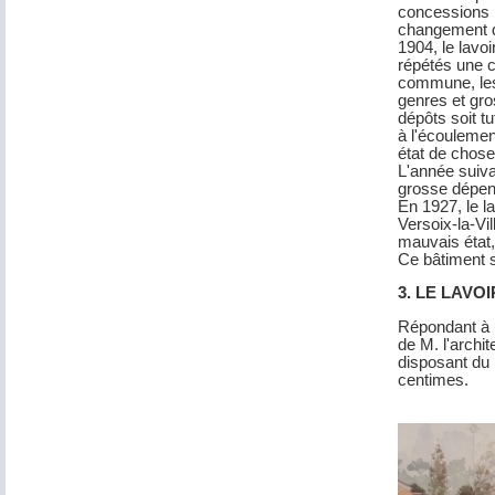
concessions pa
changement de
1904, le lavoi
répétés une c
commune, les 
genres et gro
dépôts soit t
à l'écoulemen
état de chose
L'année suiva
grosse dépens
En 1927, le l
Versoix-la-Vil
mauvais état, 
Ce bâtiment 
3. LE LAVO
Répondant à u
de M. l'archit
disposant du 
centimes.