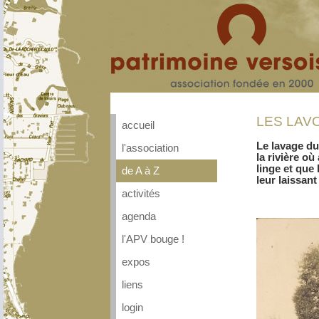
LES LAV
accueil
Le lavage du 
l'association
la rivière où
linge et que 
de A à Z
leur laissant
activités
agenda
l'APV bouge !
expos
liens
login