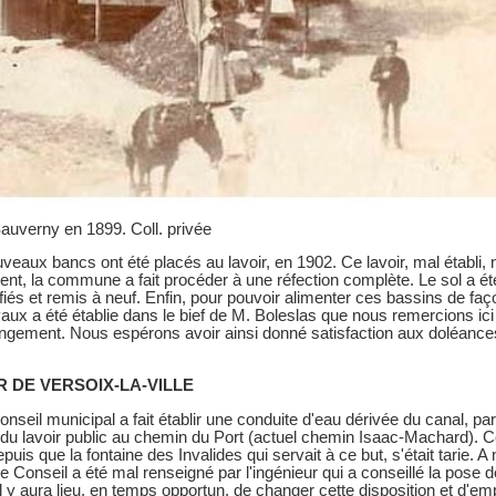
Sauverny en 1899. Coll. privée
eaux bancs ont été placés au lavoir, en 1902. Ce lavoir, mal établi, n'
t, la commune a fait procéder à une réfection complète. Le sol a été
iés et remis à neuf. Enfin, pour pouvoir alimenter ces bassins de faço
ux a été établie dans le bief de M. Boleslas que nous remercions ici 
angement. Nous espérons avoir ainsi donné satisfaction aux doléa
IR DE VERSOIX-LA-VILLE
onseil municipal a fait établir une conduite d'eau dérivée du canal, p
n du lavoir public au chemin du Port (actuel chemin Isaac-Machard). Ce
uis que la fontaine des Invalides qui servait à ce but, s'était tarie. A
le Conseil a été mal renseigné par l'ingénieur qui a conseillé la pose de
il y aura lieu, en temps opportun, de changer cette disposition et d'