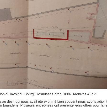
tion du lavoir du Bourg, Deshusses arch. 1886. Archives A.P.V.
 au désir qui nous avait été exprimé bien souvent nous avons adjoint
r buanderie. Plusieurs entreprises ont présenté leurs offres pour la ré