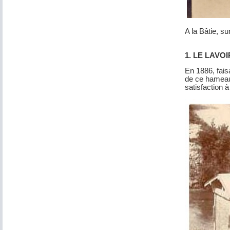
A la Bâtie, su
1. LE LAVO
En 1886, faisa
de ce hameau,
satisfaction à