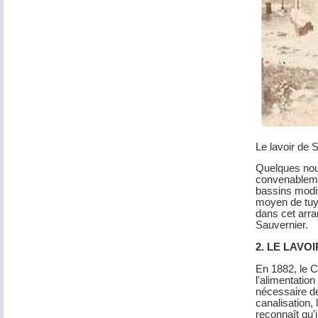
Le lavoir de 
Quelques nouv
convenablemen
bassins modif
moyen de tuya
dans cet arr
Sauvernier.
2. LE LAVO
En 1882, le C
l'alimentatio
nécessaire dep
canalisation, 
reconnaît qu'