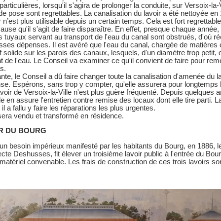
rticulières, lorsqu'il s'agira de prolonger la conduite, sur Versoix-la-
 pose sont regrettables. La canalisation du lavoir a été nettoyée en
r n’est plus utilisable depuis un certain temps. Cela est fort regretta
ause qu'il s'agit de faire disparaître. En effet, presque chaque année,
tuyaux servant au transport de l'eau du canal sont obstrués, d'où 
sses dépenses. Il est avéré que l'eau du canal, chargée de matières
uf solide sur les parois des canaux, lesquels, d'un diamètre trop petit
t de l'eau. Le Conseil va examiner ce qu'il convient de faire pour re
s.
nte, le Conseil a dû faire changer toute la canalisation d'amenée du lav
e. Espérons, sans trop y compter, qu'elle assurera pour longtemps l'ut
avoir de Versoix-la-Ville n'est plus guère fréquenté. Depuis quelques a
le en assure l'entretien contre remise des locaux dont elle tire parti. L
il a fallu y faire les réparations les plus urgentes.
sera vendu et transformé en résidence.
IR DU BOURG
n besoin impérieux manifesté par les habitants du Bourg, en 1886, le
ecte Deshusses, fit élever un troisième lavoir public à l'entrée du Bou
matériel convenable. Les frais de construction de ces trois lavoirs s