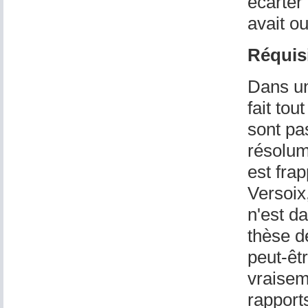
écarter 
avait ou
Réquisi
Dans un
fait tou
sont pa
résolum
est frap
Versoix,
n'est d
thèse d
peut-êt
vraisemb
rapports