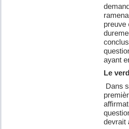
demande
ramenan
preuve 
dureme
conclus
questio
ayant e
Le verd
Dans sa
premièr
affirma
question
devrait