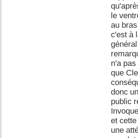
qu'après
le vent
au bras
c'est à 
général 
remarqu
n'a pas 
que Cle
conséqu
donc un
public 
Invoque
et cett
une atté