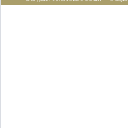
powered by
pxo305
© Association Patrimoine Versoisien 2010-2026 -
patrimoine@vers