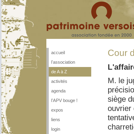
Cour d
accueil
l'association
L'affai
de A à Z
M. le j
activités
précisi
agenda
siège d
l'APV bouge !
ouvrier
expos
tentativ
liens
charreti
login