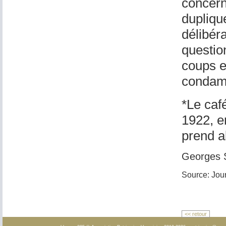
concern
dupliqu
délibéra
question
coups e
condamn
*Le caf
1922, e
prend a
Georges 
Source: Jou
<< retour