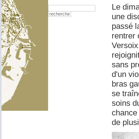
Le dima
recherche
une dis
passé l
rentrer 
Versoix
rejoigni
sans pro
d'un vi
bras gau
se traîn
soins du
chance e
de plus