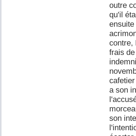
outre c
qu'il é
ensuite
acrimon
contre,
frais de
indemnit
novembr
cafetie
a son in
l'accus
morceau
son inte
l'intent