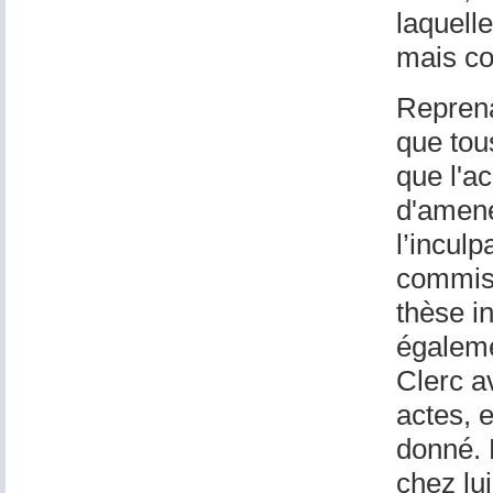
laquelle
mais co
Reprena
que tou
que l'a
d'amene
l’inculp
commis 
thèse i
égalemen
Clerc av
actes, 
donné. 
chez lui