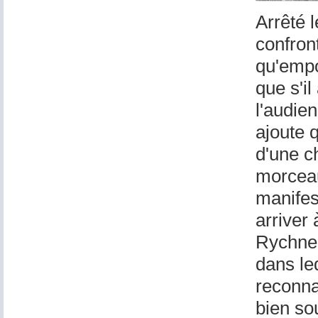
Arrêté l
confront
qu'empo
que s'il
l'audie
ajoute q
d'une c
morceau
manifes
arriver
Rychner
dans leq
reconnaî
bien so