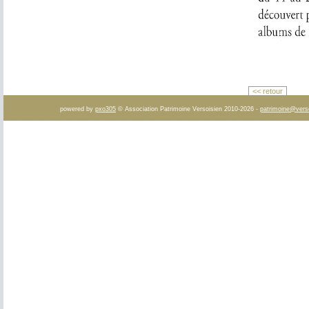
<< retour
powered by
pxo305
© Association Patrimoine Versoisien 2010-2026 -
patrimoine@vers