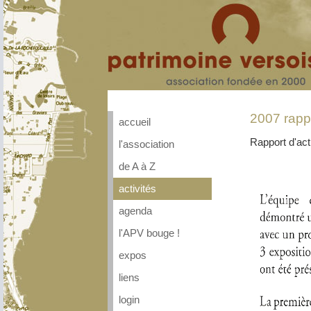
2007 rappo
accueil
Rapport d'act
l'association
de A à Z
activités
agenda
l'APV bouge !
expos
liens
login