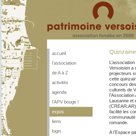
Quinzaine
accueil
L’association
l'association
Versoisien a 
de A à Z
projecteurs s
cette quinzai
activités
concours des 
culturels de V
agenda
l’Association
Lausanne et 
l'APV bouge !
(CREAR.AR) q
facilité les c
expos
communauté a
liens
romande.
login
A l'Espace pa