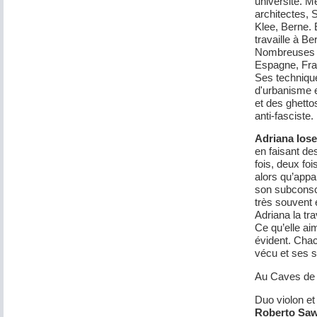
université. M
architectes,
Klee, Berne. E
travaille à Be
Nombreuses e
Espagne, Fra
Ses techniqu
d'urbanisme e
et des ghett
anti-fasciste.
Adriana Ios
en faisant de
fois, deux foi
alors qu’appa
son subconsci
très souvent e
Adriana la tra
Ce qu’elle aim
évident. Chac
vécu et ses 
Au Caves de 
Duo violon et
Roberto Saw