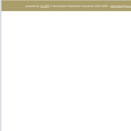
powered by
pxo305
© Association Patrimoine Versoisien 2010-2026 -
patrimoine@vers