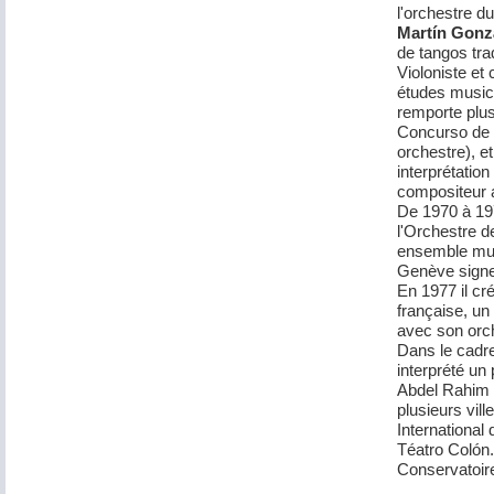
l'orchestre d
Martín Gonz
de tangos tra
Violoniste et
études musica
remporte plus
Concurso de 
orchestre), 
interprétatio
compositeur 
De 1970 à 197
l'Orchestre d
ensemble musi
Genève signe 
En 1977 il cr
française, un
avec son orc
Dans le cadre
interprété u
Abdel Rahim e
plusieurs vill
International
Téatro Colón
Conservatoir