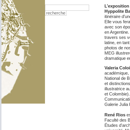
L’exposition
Hyppolite Ba
recherche
itinéraire d’
Elle vous fer
avec son épou
en Argentine.
travers ses v
latine, en ta
photos de nos
MEG illustrer
dramatique e
Valeria Colo
académique, V
National de B
et distinctio
illustratrice
et Colombie). 
Communication
Galerie Julia
René Rios
es
Faculté des B
Études d'arc