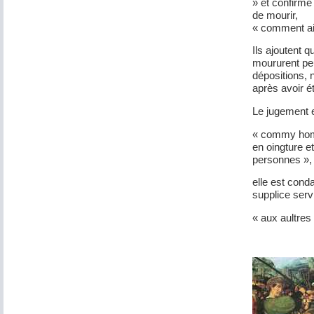
» et confirme 
de mourir,
« comment ain
Ils ajoutent 
moururent peu
dépositions, 
après avoir é
Le jugement e
« commy homic
en oingture e
personnes »,
elle est cond
supplice serv
« aux aultres