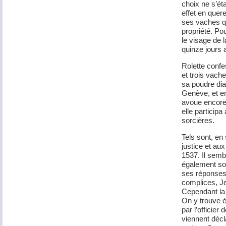
choix ne s’éta
effet en quer
ses vaches qu
propriété. Po
le visage de l
quinze jours 
Rolette confe
et trois vache
sa poudre dia
Genève, et en
avoue encore 
elle particip
sorcières.
Tels sont, en 
justice et aux
1537. Il semb
également sou
ses réponses.
complices, J
Cependant la
On y trouve é
par l’officier 
viennent décl