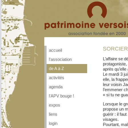
SORCIERE
accueil
L’affaire se d
l'association
protagoniste,
de A à Z
après qu’elle 
Le mardi 3 jui
activités
elle, la frapp
leur voisin J
agenda
l’emmener ch
« si tu ne gu
l'APV bouge !
Lorsque le gr
expos
propose un mo
guérir : il fa
liens
visages.
login
Pourtant, malg