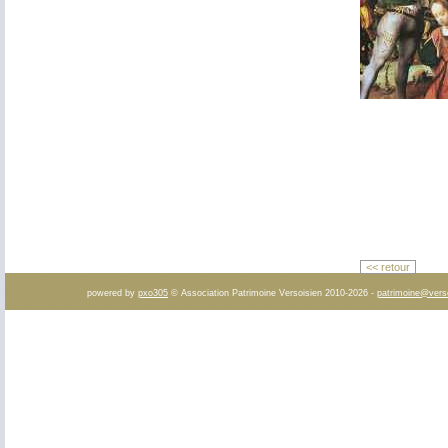
<< retour
powered by
pxo305
© Association Patrimoine Versoisien 2010-2026 -
patrimoine@vers