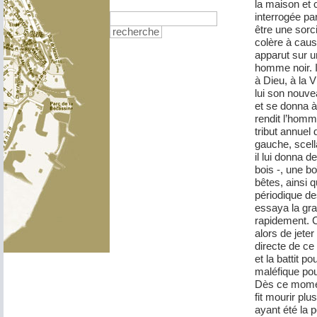
la maison et c
interrogée par
être une sorci
recherche
colère à caus
apparut sur u
homme noir. Il
à Dieu, à la V
lui son nouve
et se donna à 
rendit l’homm
tribut annuel
gauche, scell
il lui donna d
bois -, une bo
bêtes, ainsi 
périodique de
essaya la gra
rapidement. C
alors de jeter
directe de ce 
et la battit po
maléfique pou
Dès ce moment
fit mourir pl
ayant été la 