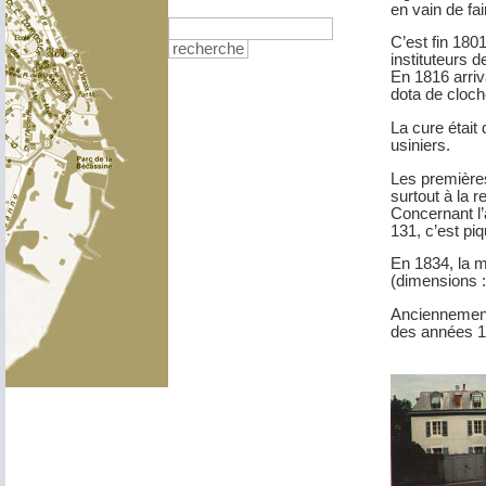
en vain de fai
C’est fin 180
recherche
instituteurs d
En 1816 arriv
dota de cloch
La cure était
usiniers.
Les première
surtout à la r
Concernant l’
131, c’est p
En 1834, la ma
(dimensions :
Anciennement 
des années 1