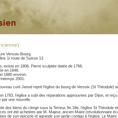
ncienne)
ure Versoix-Bourg
ins 1/ route de Suisse 13
, existe en 1806. Pierre sculptée datée de 1766.
ée en 1846.
on 1880 environ.
rintemps 2001.
ouveau curé Janod reprit l’église du bourg de Versoix (St Théodule)
n 1783, l’église a subi des réparations approuvées par Dijon, et reçu 
 par une nouvelle.
nte des biens du clergé sous la Terreur, fin 18e, l’église St Théodule 
es ont été achetées par M. Majeur, ancien Maire (révolutionnaire éc
rées de son épicerie et agrandir son jardin contigu à l’église. Le Mai