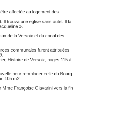
t être affectée au logement des
l trouva une église sans autel. Il la
acqueline ».
aux de la Versoix et du canal des
urces communales furent attribuées
9.
er, Histoire de Versoix, pages 115 à
 nouvelle pour remplacer celle du Bourg
ron 105 m2.
 Mme Françoise Giavarini vers la fin