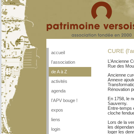
CURE (l'a
accueil
L’Ancienne C
l'association
Rue des Moul
de A à Z
Ancienne cure
Annexe ajout
activités
Transformati
Rénovation p
agenda
En 1758, le n
l'APV bouge !
Sauverny.
Entre-temps e
expos
cloche fendue
liens
Lors de la ve
les dépendanc
login
loger les den