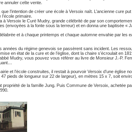
re annuler cette vente.
1 que l’intention de créer une école à Versoix naît. L’ancienne cure pu
e l’école primaire.
a à Versoix le Curé Mudry, grande célébrité de par son comportement. I
es (envoyées à la fonte sous la terreur) et en donna une baptisée « J
 délabrée et à chaque printemps et chaque automne envahie par les e
s années du régime genevois se passèrent sans incident. Les resso
emise en état de la cure et de l’église, dont la chaire s’écroulait en 181
abbé Mudry, vous pouvez vous référer au livre de Monsieur J.-P. Ferri
iquant…
irie et l’école construites, il restait à pourvoir Versoix d’une église
 47 pieds de longueur sur 22 de largeur), en mètres 15 x 7, soit envi
propriété de la famille Jung. Puis Commune de Versoix, achetée par
990.