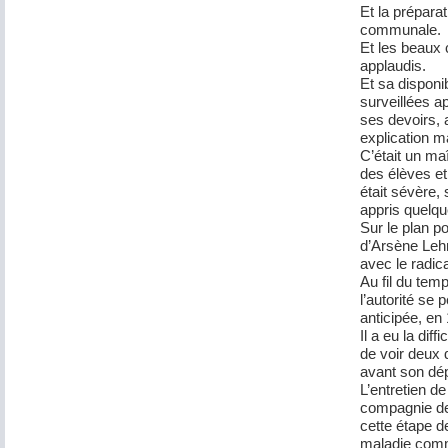
Et la prépara
communale.
Et les beaux 
applaudis.
Et sa disponib
surveillées a
ses devoirs, 
explication m
C’était un ma
des élèves et
était sévère,
appris quelqu
Sur le plan p
d’Arsène Leh
avec le radi
Au fil du tem
l’autorité se 
anticipée, en
Il a eu la diff
de voir deux 
avant son dép
L’entretien d
compagnie de 
cette étape d
maladie comm