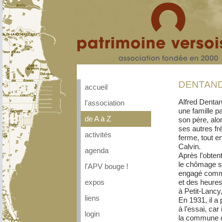
DENTAND 
accueil
Alfred Dentan
l'association
une famille pay
de A à Z
son père, alo
ses autres fr
activités
ferme, tout e
Calvin.
agenda
Après l’obte
le chômage sév
l'APV bouge !
engagé comme 
et des heures
expos
à Petit-Lancy
liens
En 1931, il a
à l’essai, car
login
la commune éta