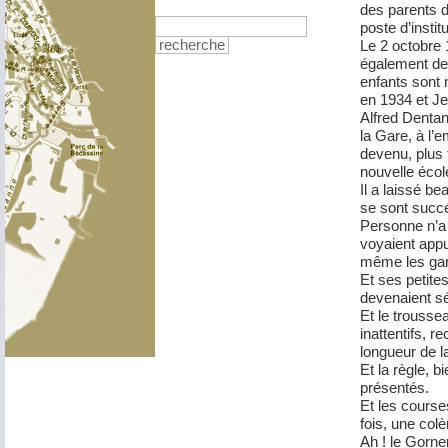
des parents d
poste d’instit
Le 2 octobre 
recherche
également de
enfants sont 
en 1934 et J
Alfred Dentan
la Gare, à l’e
devenu, plus t
nouvelle écol
Il a laissé b
se sont succ
Personne n’a o
voyaient appu
même les garç
Et ses petite
devenaient sév
Et le trousse
inattentifs, r
longueur de l
Et la règle, 
présentés.
Et les cours
fois, une colè
Ah ! le Gorne