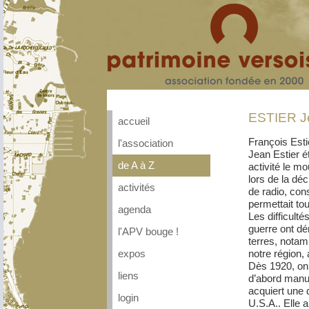
ESTIER J
accueil
François Esti
l'association
Jean Estier é
de A à Z
activité le mo
lors de la dé
activités
de radio, cons
permettait tou
agenda
Les difficult
guerre ont dé
l'APV bouge !
terres, notam
notre région,
expos
Dès 1920, on 
liens
d’abord manue
acquiert une 
login
U.S.A.. Elle 