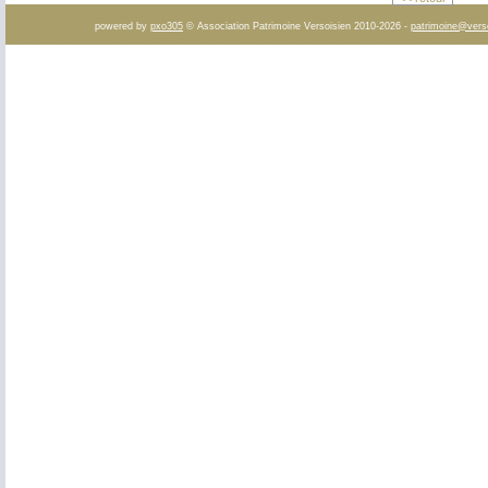
powered by
pxo305
© Association Patrimoine Versoisien 2010-2026 -
patrimoine@vers