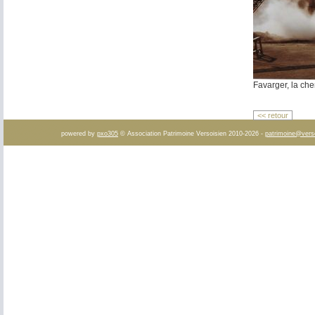
Favarger, la ch
<< retour
powered by
pxo305
© Association Patrimoine Versoisien 2010-2026 -
patrimoine@vers