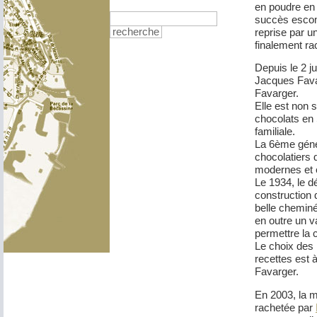
en poudre en s
succès escomp
reprise par u
recherche
finalement ra
Depuis le 2 ju
Jacques Fava
Favarger.
Elle est non 
chocolats en 
familiale.
La 6ème génér
chocolatiers 
modernes et 
Le 1934, le d
construction 
belle cheminé
en outre un v
permettre la 
Le choix des m
recettes est 
Favarger.
En 2003, la m
rachetée par