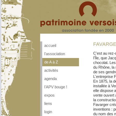
FAVARG
accueil
C'est au rez
l'association
l'Île, que Ja
de A à Z
chocolat. Les
du Rhône, la 
activités
de ses gendr
L'entreprise 
agenda
En 1875, la d
installée à Ve
l'APV bouge !
elle dispose 
vente ouvert 
expos
la constructi
liens
Favarger créa
inventions : 
login
du nom des no