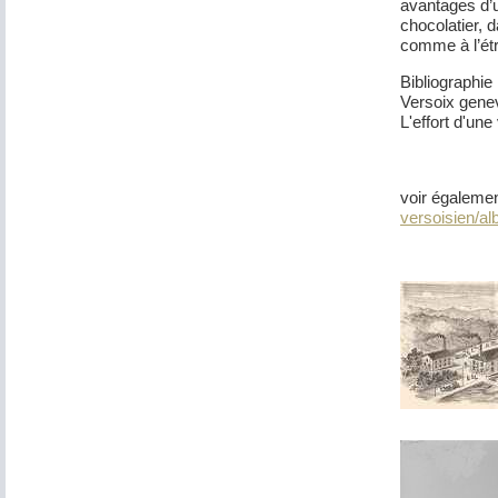
avantages d’u
chocolatier, 
comme à l’ét
Bibliographie
Versoix genev
L'effort d'une
voir égaleme
versoisien/a