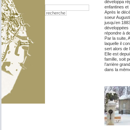
développa ré
enfantines et
Après le décè
recherche
soeur Augusti
jusqu'en 1883 
développées pa
répondre à d
Par la suite,
laquelle il co
sert alors de
Elle est depu
famille, soit 
l’arrière gran
dans la même 