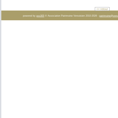
<< retour
powered by
pxo305
© Association Patrimoine Versoisien 2010-2026 -
patrimoine@vers