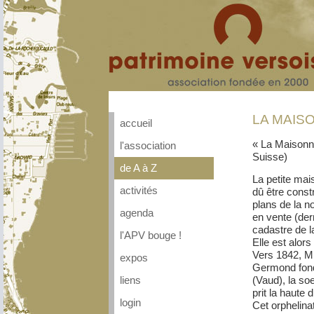
LA MAIS
accueil
« La Maisonne
l'association
Suisse)
de A à Z
La petite mai
activités
dû être constr
plans de la no
agenda
en vente (dern
cadastre de 
l'APV bouge !
Elle est alors
Vers 1842, M.
expos
Germond fonda
(Vaud), la so
liens
prit la haute d
login
Cet orphelinat