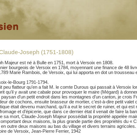
laude-Joseph (1751-1808)
 Majeur est né à Bulle en 1751, mort à Versoix en 1808.
er bourgeois de Versoix en 1784, moyennant une finance de 48 livr
1789 Marie Rambois, de Versoix, qui lui apporta en dot un trousseau e
soix-le-Bourg 1791-1794.
ait peu flatteur qu’en a fait M. le comte Durous qui passait à Versoix l
prit qu’il y avait une cabale pour provoquer le maire (Mégard) à donn
 paysan d’un petit endroit dans les montagnes d’un canton, je crois Fr
eur de cochons, ensuite brasseur de mortier, c’est-à-dire petit vale
que était devenu marchand, qu’il a eut le secret de ruiner, et qui est 
fromage et d’épicerie, que dans ce dernier état il venait de faire la b
 sa mort, Claude-Joseph Majeur possédait la propriété appelée mai
 comportant deux maisons, la plus grande partie des propriétés du « C
en outre deux maisons au bas du village et divers terrains agricoles.
oire de Versoix, Jean-Pierre Ferrier, 1942