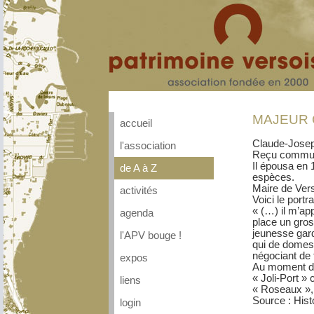
MAJEUR C
accueil
Claude-Joseph
l'association
Reçu communi
Il épousa en 
de A à Z
espèces.
Maire de Ver
activités
Voici le portr
« (…) il m’ap
agenda
place un gros
jeunesse gard
l'APV bouge !
qui de domesti
négociant de 
expos
Au moment de
« Joli-Port »
liens
« Roseaux », 
Source : Hist
login