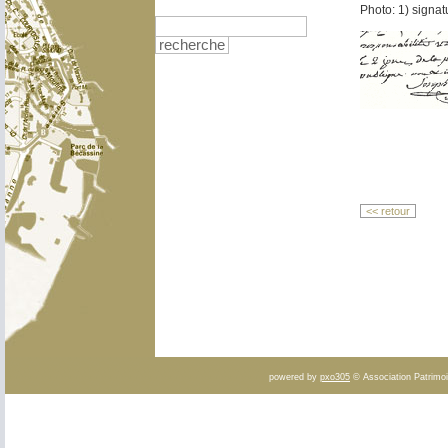
Photo: 1) signat
recherche
<< retour
powered by
pxo305
© Association Patrimoi