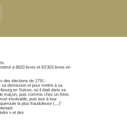
es.
stimé à 8820 livres et 63'303 livres en
ors des élections de 1791 :
er sa démission et pour mettre à sa
ibourg en Suisse, où il était dans sa
t de maçon, puis commis chez un frère,
mort insolvable, puis tour à tour
anqueroute la plus frauduleuse (…)"
ntenant
èdre » et des