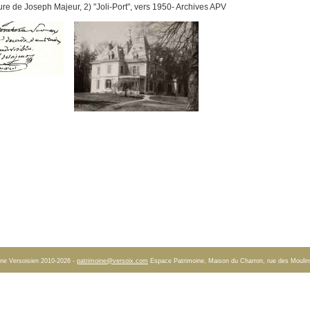
ure de Joseph Majeur, 2) "Joli-Port", vers 1950- Archives APV
ne Versoisien 2010-2026 -
patrimoine@versoix.com
Espace Patrimoine, Maison du Charron, rue des Moulins