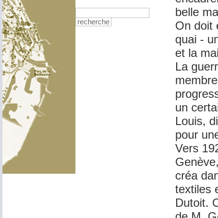
belle ma
recherche
On doit 
quai - u
et la ma
La guerr
membres 
progres
un cert
Louis, d
pour une
Vers 192
Genève, 
créa da
textile
Dutoit. 
de M. Ge