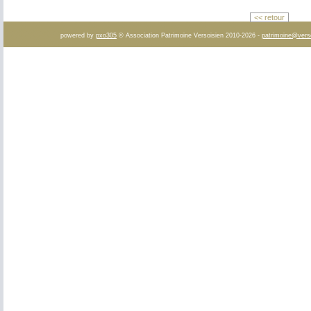
<< retour
powered by
pxo305
© Association Patrimoine Versoisien 2010-2026 -
patrimoine@vers