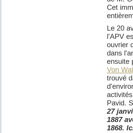
Cet imme
entière
Le 20 a
l'APV es
ouvrier 
dans l'a
ensuite 
Von Wal
trouvé d
d'enviro
activité
Pavid. Su
27 janv
1887 av
1868. I