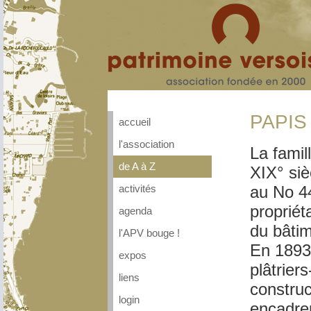
PAPIS 
accueil
l'association
La famil
de A à Z
XIX° siè
au No 44
activités
propriét
agenda
du bâtim
l'APV bouge !
En 1893,
expos
plâtrier
liens
constru
login
encadrem