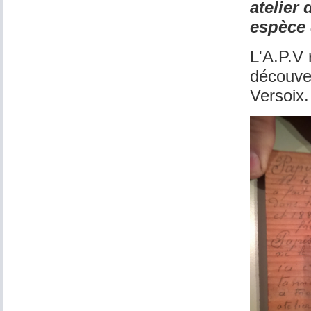
atelier 
espèce d
L'A.P.V
découver
Versoix.