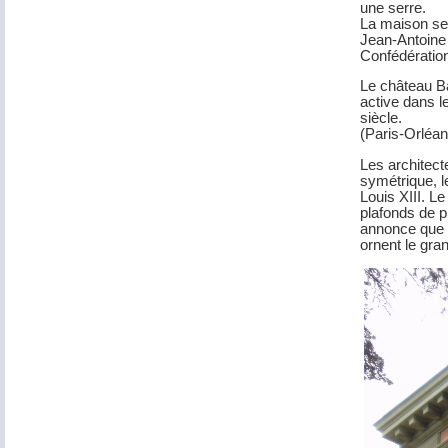
une serre.
La maison ser
Jean-Antoine 
Confédératio
Le château Ba
active dans l
siècle.
(Paris-Orléan
Les architect
symétrique, l
Louis XIII. Le
plafonds de p
annonce que 
ornent le gra