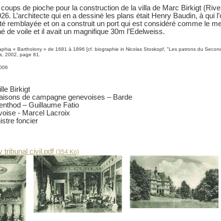
coups de pioche pour la construction de la villa de Marc Birkigt (Riv
6. L’architecte qui en a dessiné les plans était Henry Baudin, à qui 
té remblayée et on a construit un port qui est considéré comme le mei
né de voile et il avait un magnifique 30m l’Edelweiss.
phia « Bartholony » de 1681 à 1896 [cf. biographie in Nicolas Stoskopf, "Les patrons du Second E
s, 2002, page 81.
2006
le Birkigt
aisons de campagne genevoises – Barde
enthod – Guillaume Fatio
oise - Marcel Lacroix
istre foncier
 tribunal civil.pdf
(354 Ko)