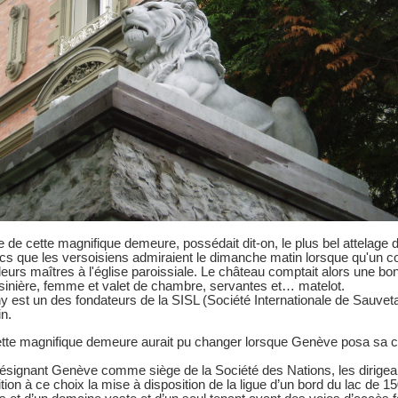
re de cette magnifique demeure, possédait dit-on, le plus bel attelage 
s que les versoisiens admiraient le dimanche matin lorsque qu'un co
leurs maîtres à l'église paroissiale. Le château comptait alors une b
uisinière, femme et valet de chambre, servantes et… matelot.
y est un des fondateurs de la SISL (Société Internationale de Sauve
n.
ette magnifique demeure aurait pu changer lorsque Genève posa sa ca
ésignant Genève comme siège de la Société des Nations, les dirigea
on à ce choix la mise à disposition de la ligue d’un bord du lac de 