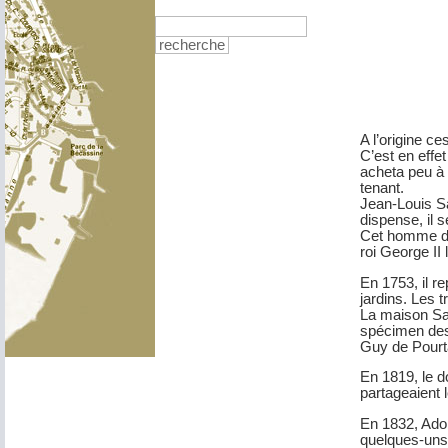
recherche
A l’origine ce
C’est en effe
acheta peu à 
tenant.
Jean-Louis Sa
dispense, il s
Cet homme de 
roi George II
En 1753, il r
jardins. Les 
La maison Sal
spécimen des
Guy de Pourt
En 1819, le d
partageaient 
En 1832, Adol
quelques-uns d