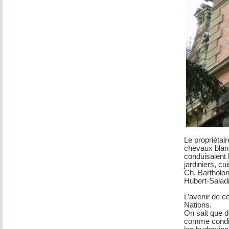
Le propriétai
chevaux blanc
conduisaient 
jardiniers, c
Ch. Bartholon
Hubert-Saladi
L’avenir de c
Nations.
On sait que d
comme conditi