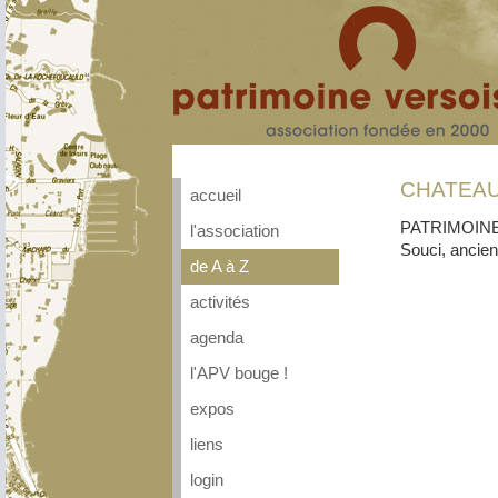
CHATEAU
accueil
PATRIMOINE V
l'association
Souci, ancien
de A à Z
activités
agenda
l'APV bouge !
expos
liens
login