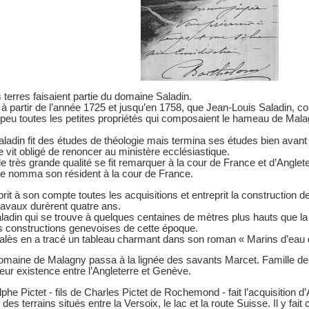
s terres faisaient partie du domaine Saladin.
t à partir de l’année 1725 et jusqu’en 1758, que Jean-Louis Saladin, 
peu toutes les petites propriétés qui composaient le hameau de Malag
ladin fit des études de théologie mais termina ses études bien avant 
e vit obligé de renoncer au ministère ecclésiastique.
très grande qualité se fit remarquer à la cour de France et d’Angleter
 le nomma son résident à la cour de France.
eprit à son compte toutes les acquisitions et entreprit la constructio
travaux durèrent quatre ans.
adin qui se trouve à quelques centaines de mètres plus hauts que l
 constructions genevoises de cette époque.
alès en a tracé un tableau charmant dans son roman « Marins d’eau
omaine de Malagny passa à la lignée des savants Marcet. Famille de
leur existence entre l’Angleterre et Genève.
phe Pictet - fils de Charles Pictet de Rochemond - fait l’acquisition
es terrains situés entre la Versoix, le lac et la route Suisse. Il y fai