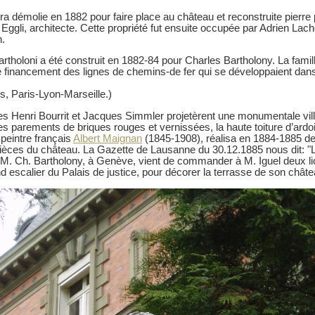
a démolie en 1882 pour faire place au château et reconstruite pierre p
Eggli, architecte. Cette propriété fut ensuite occupée par Adrien Lache
n.
rtholoni a été construit en 1882-84 pour Charles Bartholony. La famil
e financement des lignes de chemins-de fer qui se développaient da
s, Paris-Lyon-Marseille.)
es Henri Bourrit et Jacques Simmler projetèrent une monumentale vill
es parements de briques rouges et vernissées, la haute toiture d’ardoi
 peintre français
Albert Maignan
(1845-1908), réalisa en 1884-1885 des
ièces du château. La Gazette de Lausanne du 30.12.1885 nous dit: "L
M. Ch. Bartholony, à Genève, vient de commander à M. Iguel deux li
nd escalier du Palais de justice, pour décorer la terrasse de son châte