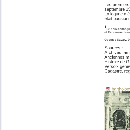
Les premiers 
septembre 192
La lagune a é
était passion
1
Le nom s'orthogra
et Cenomane, Pari
Georges Savary, 
Sources :
Archives famil
Anciennes m
Histoire de G
Versoix genev
Cadastre, reg
bartholony