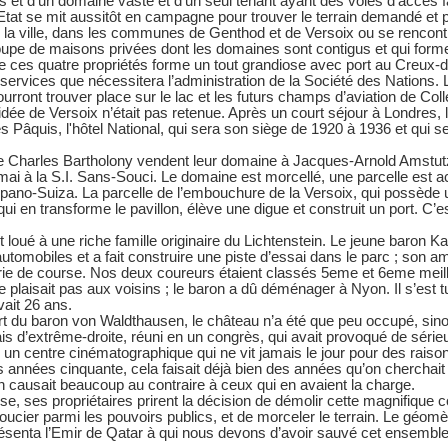
s et d’un domaine vaste et d’un seul tenant ayant des voies d’accès fac
Etat se mit aussitôt en campagne pour trouver le terrain demandé et pou
 la ville, dans les communes de Genthod et de Versoix ou se rencontr
oupe de maisons privées dont les domaines sont contigus et qui form
 ces quatre propriétés forme un tout grandiose avec port au Creux-d
 services que nécessitera l’administration de la Société des Nations. L
urront trouver place sur le lac et les futurs champs d’aviation de Co
’idée de Versoix n’était pas retenue. Après un court séjour à Londres, 
es Pâquis, l'hôtel National, qui sera son siège de 1920 à 1936 et qui
de Charles Bartholony vendent leur domaine à Jacques-Arnold Amstutz
mai à la S.I. Sans-Souci. Le domaine est morcellé, une parcelle est a
spano-Suiza. La parcelle de l’embouchure de la Versoix, qui possède
qui en transforme le pavillon, élève une digue et construit un port. C’est
t loué à une riche famille originaire du Lichtenstein. Le jeune baron K
tomobiles et a fait construire une piste d’essai dans le parc ; son ami
ie de course. Nos deux coureurs étaient classés 5eme et 6eme meilleu
e plaisait pas aux voisins ; le baron a dû déménager à Nyon. Il s’est 
avait 26 ans.
t du baron von Waldthausen, le château n’a été que peu occupé, sin
is d’extrême-droite, réuni en un congrès, qui avait provoqué de sérieu
ir un centre cinématographique qui ne vit jamais le jour pour des raiso
es années cinquante, cela faisait déjà bien des années qu’on cherchai
 en causait beaucoup au contraire à ceux qui en avaient la charge.
se, ses propriétaires prirent la décision de démolir cette magnifique 
oucier parmi les pouvoirs publics, et de morceler le terrain. Le géom
ésenta l’Emir de Qatar à qui nous devons d’avoir sauvé cet ensemble qu