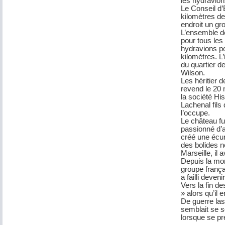
les hydravion
Le Conseil d’
kilomètres de
endroit un gr
L’ensemble de
pour tous les
hydravions po
kilomètres. L
du quartier d
Wilson.
Les héritier 
revend le 20 
la société Hi
Lachenal fils 
l’occupe.
Le château fu
passionné d’au
créé une écur
des bolides n
Marseille, il 
Depuis la mor
groupe frança
a failli deven
Vers la fin d
» alors qu’il
De guerre las
semblait se s
lorsque se pr