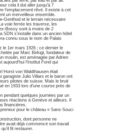
iles par terre, par eau et par air.
r cela il dut aller jusqu’à 7
e l’emplacement rêvé. Il existe à cet
ent un merveilleux ensemble.
e-Genthod et le terrain nécessaire
a voie ferrée les traverse, les
llex-Bossy sont à moins de 2
la SDN s'installe dans un ancien hôtel
 sera connu sous le nom de Palais
 le 1er mars 1926 ; ce dernier le
chetée par Marc Birkigt, fondateur de
 un moulin, est aménagée par Adrien
 aujourd’hui l’Institut Forel qui
arl Horst von Waldthausen était
 garagiste Julio Villars et le baron ont
rs pilotes de suisse. Mais le bruit
tué en 1933 lors d’une course près de
on pendant quelques journées par un
ses réactions à Genève et ailleurs. Il
ns financières.
t preneur pour le château « Sans-Souci
construction, dont personne ne
ètre avait déjà commencé son travail
’il fit restaurer.