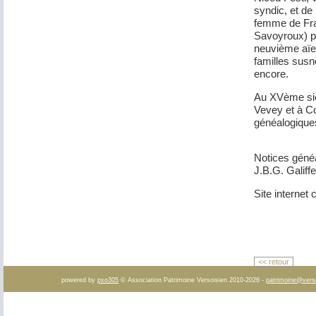
syndic, et de
femme de Fran
Savoyroux) p
neuvième aïeu
familles sus
encore.
Au XVème sièc
Vevey et à Co
généalogiques
Notices géné
J.B.G. Galiff
Site interne
<< retour
powered by
pxo305
© Association Patrimoine Versoisien 2010-2026 -
patrimoine@vers