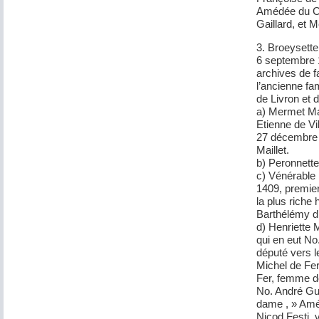
Amédée du Cr
Gaillard, et 
3. Broeyset
6 septembre 
archives de f
l’ancienne fa
de Livron et d
a) Mermet Mail
Etienne de Vi
27 décembre 13
Maillet.
b) Peronnett
c) Vénérable 
1409, premier
la plus riche
Barthélémy d’
d) Henriette 
qui en eut N
député vers 
Michel de Fer
Fer, femme de
No. André Gua
dame , » Améd
Nicod Festi, 