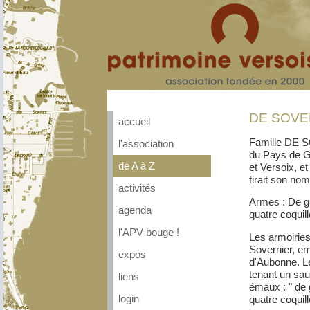
DE SOVER
accueil
Famille DE S
l'association
du Pays de Ge
de A à Z
et Versoix, et
tirait son nom,
activités
Armes : De g
agenda
quatre coqui
l'APV bouge !
Les armoirie
Sovernier, e
expos
d'Aubonne. Le
tenant un sau
liens
émaux : " de 
quatre coquill
login