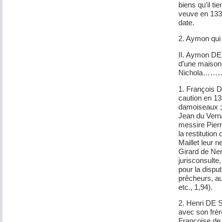
biens qu’il 
veuve en 1331
date.
2. Aymon qui 
II. Aymon D
d’une maison
Nichola………….
1. François 
caution en 13
damoiseaux ; 
Jean du Vern
messire Pierr
la restitutio
Maillet leur
Girard de Ner
jurisconsulte
pour la disput
prêcheurs, au
etc., 1,94).
2. Henri DE 
avec son frère
Françoise de 