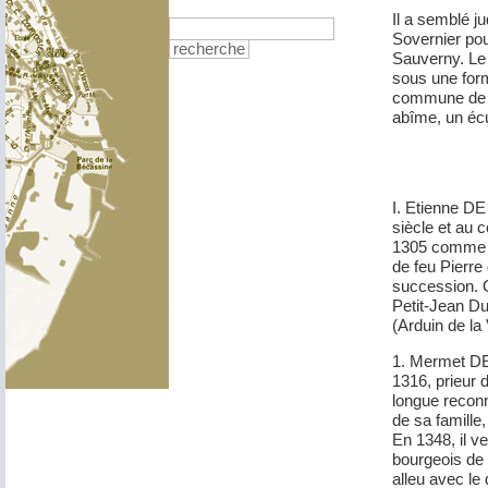
Il a semblé j
Sovernier po
recherche
Sauverny. Le 
sous une form
commune de Sa
abîme, un écu
I. Etienne DE
siècle et au 
1305 comme g
de feu Pierre
succession. O
Petit-Jean Du
(Arduin de la 
1. Mermet DE
1316, prieur d
longue recon
de sa famille,
En 1348, il v
bourgeois de 
alleu avec le 