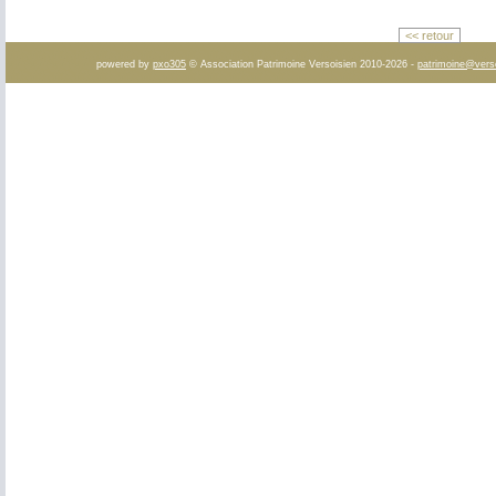
<< retour
powered by
pxo305
© Association Patrimoine Versoisien 2010-2026 -
patrimoine@vers