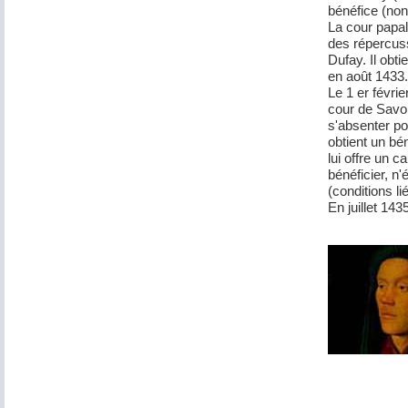
bénéfice (non
La cour papal
des répercuss
Dufay. Il obti
en août 1433.
Le 1 er févri
cour de Savoi
s'absenter pou
obtient un bén
lui offre un 
bénéficier, n'
(conditions li
En juillet 143