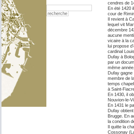
cendres de 1
En été 1420 i
cour de Rimin
recherche
Il revient à 
lequel vit Ma
décembre 1425
aucune mentio
vicaire à la 
lui propose d
cardinal Loui
Dufay à Bolog
par un docum
même année, 
Dufay gagne 
membre de la 
temps chapela
à Saint-Fiacr
En 1430, il o
Nouvion-le-Vi
En 1431 le pa
Dufay obtient
Brugge. En a
la condition d
Il quitte la ch
Cossonay (La