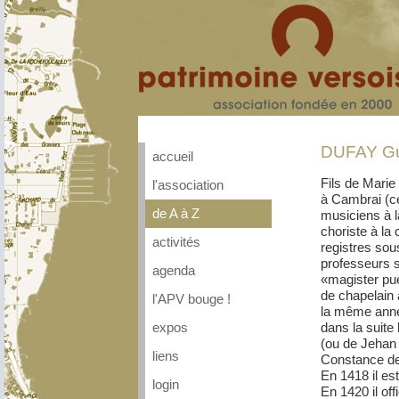
DUFAY Gui
accueil
Fils de Marie
l'association
à Cambrai (ce
de A à Z
musiciens à l
choriste à la
activités
registres sou
professeurs s
agenda
«magister pue
de chapelain
l'APV bouge !
la même année
dans la suite
expos
(ou de Jehan 
liens
Constance de
En 1418 il es
login
En 1420 il of