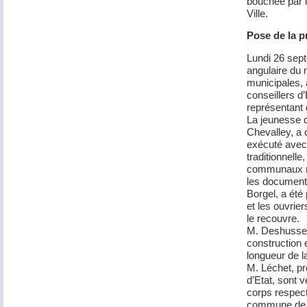
bouchée par 
Ville.
Pose de la p
Lundi 26 sept
angulaire du 
municipales, 
conseillers d’
représentant 
La jeunesse d
Chevalley, a 
exécuté avec
traditionnelle
communaux re
les documents
Borgel, a été
et les ouvrie
le recouvre.
M. Deshusses
construction e
longueur de l
M. Léchet, pr
d’Etat, sont 
corps respecti
commune de V