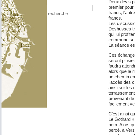
Deux devis po
premier pour 
francs, l’aut
recherche
francs.
Les discussio
Deshusses tro
qui lui profi
commune serai
La séance es
Ces échanges
seront plusie
faudra atten
alors que le
un chemin entr
l’accès des c
ainsi sur les
terrassement 
provenant de 
facilement ve
C’est ainsi q
Le Gothard »
nom. Alors qu
percé, à Vers