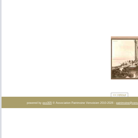
<< retour
powered by
pxo305
© Association Patrimoine Versoisien 2010-2026 -
patrimoine@vers