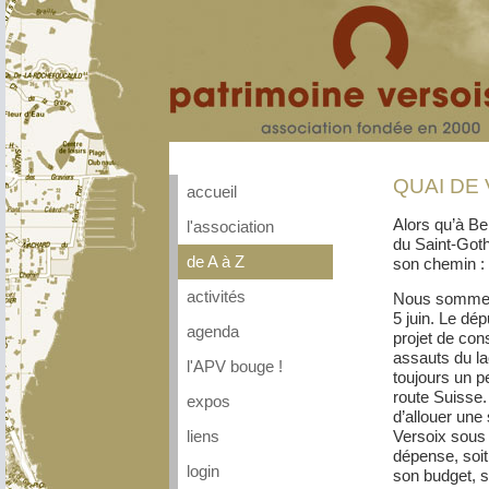
QUAI DE
accueil
Alors qu’à Ber
l'association
du Saint-Gotha
de A à Z
son chemin : 
activités
Nous sommes 
5 juin. Le dé
agenda
projet de cons
assauts du la
l'APV bouge !
toujours un p
route Suisse.
expos
d’allouer un
Versoix sous 
liens
dépense, soit
login
son budget, 