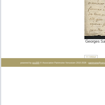
Georges Sa
<< retour
powered by
pxo305
© Association Patrimoine Versoisien 2010-2026 -
patrimoine@vers