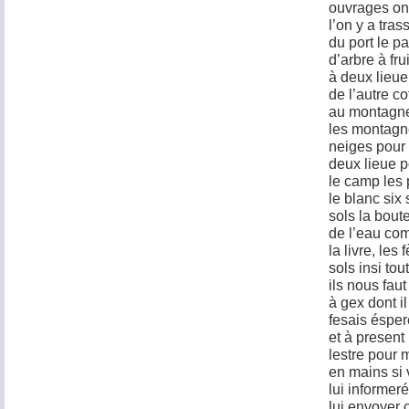
ouvrages on
l’on y a tras
du port le p
d’arbre à fr
à deux lieu
de l’autre c
au montagne
les montagne
neiges pour 
deux lieue p
le camp les p
le blanc six 
sols la bout
de l’eau com
la livre, les
sols insi tou
ils nous fau
à gex dont i
fesais ésper
et à present
lestre pour 
en mains si
lui informeré
lui envoyer c