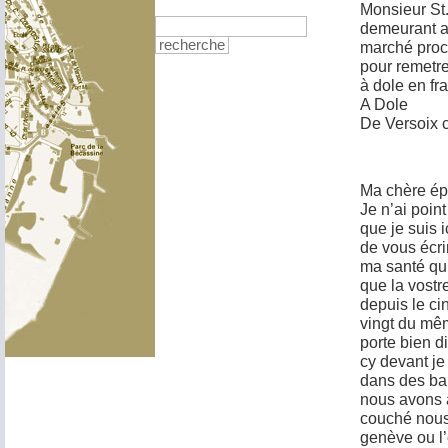
Monsieur St.
demeurant a
recherche
marché proc
pour remetr
à dole en f
A Dole
De Versoix 
Ma chère é
Je n’ai poin
que je suis i
de vous écrir
ma santé qui
que la vostr
depuis le ci
vingt du mêm
porte bien 
cy devant j
dans des ba
nous avons 
couché nous
genève ou l