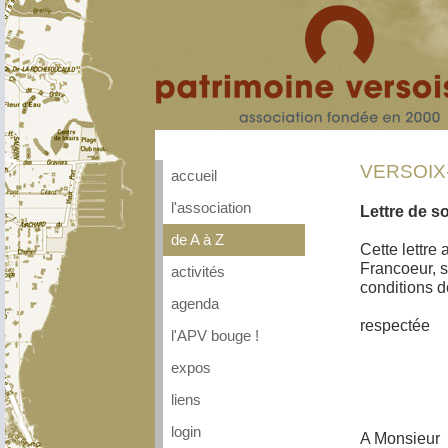
VERSOIX-L
accueil
l'association
Lettre de s
de A à Z
Cette lettre
Francoeur, st
activités
conditi
agenda
Transcr
respectée
l'APV bouge !
expos
liens
login
A Monsieur