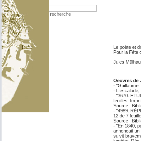
recherche
Le poète et d
Pour la Fête 
Jules Mülhaus
Oeuvres de 
- "Guillaume 
- L'escalade,
- "3670. ETU
feuilles. Impr
Source : Bibli
- "4989. RÉP
12 de 7 feuill
Source : Bibli
- "En 1840, p
annoncait un 
suivit braveme