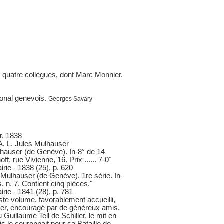
te quatre collègues, dont Marc Monnier.
tional genevois.
Georges Savary
r, 1838
 A. L. Jules Mulhauser
hauser (de Genève). In-8° de 14
f, rue Vivienne, 16. Prix ...... 7-0"
irie - 1838 (25), p. 620
lhauser (de Genève). 1re série. In-
, n. 7. Contient cinq pièces."
irie - 1841 (28), p. 781
ste volume, favorablement accueilli,
ser, encouragé par de généreux amis,
 Guillaume Tell de Schiller, le mit en