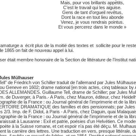
Mais, pour vos brillants appétits,
C’est le travail qui les aiguise.
Gens de tant d’orgueil revêtus,
Dont la race en tout lieu abonde
Venez, je vous rendrais pointus.
Et vous percerez dans le monde »
ramaturge a écrit plus de la moitié des textes et sollicite pour le res
de 1865 on fait de nouveau appel à lui.
er était membre honoraire de la Section de littérature de l'Institut na
Jules Mülhauser
Tell" de Friedrich von Schiller traduit de l'allemand par Jules Mülhause
 ou Geneve en 1602; drame national [en trois actes, cinq tableaux by
DES ALLEMANDES. Guillaume Tell, drame de Schiller; par Jules Mul
im. de Duverger, à Paris.- A Paris, chez Mauron, éditeur, chez Heidelhof
ographie de la France : ou Journal général de l'imprimerie et de la libra
ERTOIRE DRAMATIQUE des familles et des pensionnats; par Jules Mu
es 2/3. Imp. de F. Didot, à Paris - A Paris, chez Daguin, quai Malaquais
ographie de la France : ou Journal général de l'imprimerie et de la libra
araissait à Lausanne : Exil et patrie, poésies d'un Helvétien. Ce mode
poète à la Suisse romane, et cet espoir n'a pas été déçu. M. Mulhau
nt la carrière des lettres. Une traduction en vers, presque littérale, du