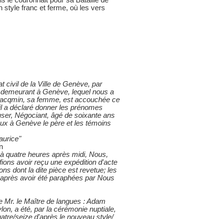
ois le couronnait pour sa Bataille de
 style franc et ferme, où les vers
t civil de la Ville de Genève, par
, demeurant à Genève, lequel nous a
Jacqmin, sa femme, est accouchée ce
il a déclaré donner les prénomes
ser, Négociant, âgé de soixante ans
ux à Genève le père et les témoins
aurice"
n
n à quatre heures après midi, Nous,
ifions avoir reçu une expédition d'acte
ons dont la dite pièce est revetue; les
, après avoir été paraphées par Nous
e Mr. le Maître de langues : Adam
n, a été, par la cérémonie nuptiale,
atre/seize d'après le nouveau style/