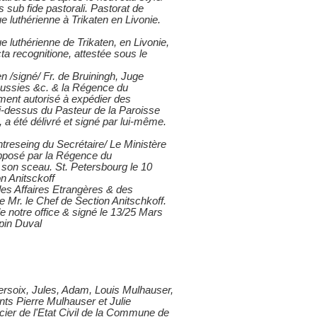
s sub fide pastorali. Pastorat de
 luthérienne à Trikaten en Livonie.
e luthérienne de Trikaten, en Livonie,
ta recognitione, attestée sous le
 /signé/ Fr. de Bruiningh, Juge
 Russies &c. & la Régence du
ment autorisé à expédier des
ci-dessus du Pasteur de la Paroisse
a été délivré et signé par lui-même.
treseing du Secrétaire/ Le Ministère
s apposé par la Régence du
e son sceau. St. Petersbourg le 10
n Anitsckoff
des Affaires Etrangères & des
e Mr. le Chef de Section Anitschkoff.
e notre office & signé le 13/25 Mars
ppin Duval
 Versoix, Jules, Adam, Louis Mulhauser,
nts Pierre Mulhauser et Julie
cier de l'Etat Civil de la Commune de