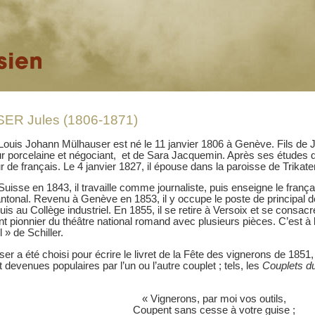
R Jules (1806-1871)
uis Johann Mülhauser est né le 11 janvier 1806 à Genève. Fils de J
r porcelaine et négociant, et de Sara Jacquemin. Après ses études dans
r de français. Le 4 janvier 1827, il épouse dans la paroisse de Trika
Suisse en 1843, il travaille comme journaliste, puis enseigne le franç
ntonal. Revenu à Genève en 1853, il y occupe le poste de principal d
is au Collège industriel. En 1855, il se retire à Versoix et se consacre 
 pionnier du théâtre national romand avec plusieurs pièces. C’est à lui
 » de Schiller.
er a été choisi pour écrire le livret de la Fête des vignerons de 185
t devenues populaires par l’un ou l’autre couplet ; tels, les
Couplets d
« Vignerons, par moi vos outils,
Coupent sans cesse à votre guise ;