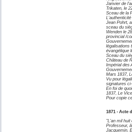
Janvier de l'a
Trikaten, le 
Sceau de la P
L'authenticit
Jean Pohrt, a
sceau du sièg
Wenden le 28 
provincial /c
Gouvernement
légalisations
évangélique l
Sceau du siè
Château de Ri
Impérial des 
Gouvernement 
Mars 1837, Le
Vu pour légal
signatures ci
En foi de quo
1837, Le Vice
Pour copie cer
1871 - Acte
"L'an mil hui
Professeur, â
Jacquemin. En