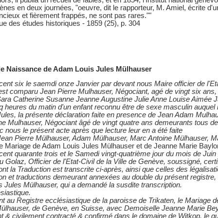
ors, il publia un recueil de fables, et en 1854, l'Institut national genev
es en deux journées, "oeuvre, dit le rapporteur, M. Amiel, écrite d'un
ncieux et fièrement frappés, ne sont pas rares.""
e des études historiques - 1859 (25), p. 304
 de Naissance de Adam Louis Jules Mülhauser
 cent six le saemdi onze Janvier par devant nous Maire officier de l'Eta
est comparu Jean Pierre Mulhauser, Négociant, agé de vingt six ans
Sara Catherine Susanne Jeanne Augustine Julie Anne Louise Aimée 
nq heures du matin d'un enfant reconnu être de sexe masculin auquel 
les, la présente déclaration faite en presence de Jean Adam Mulhau
ne Mulhauser, Négociant âgé de vingt quatre ans demeurants tous de
c nous le présent acte après que lecture leur en a été faite
 Jean Pierre Mülhauser, Adam Mülhauser, Marc Antoine Mülhauser, M
de Mariage de Adam Louis Jules Mülhauser et de Jeanne Marie Baylo
t cent quarante trois et le Samedi vingt-quatrième jour du mois de Jui
 Golaz, Officier de l'Etat-Civil de la Ville de Genève, soussigné, cert
t la Traduction est transcrite ci-après, ainsi que celles des légalisati
ion et traductions demeurant annexées au double du présent registre
 Jules Mülhauser, qui a demandé la susdite transcription.
ésiastique.
au Registre ecclésiastique de la paroisse de Trikaten, le Mariage d
ülhauser, de Genève, en Suisse, avec Demoiselle Jeanne Marie Beylo
t & civilement contracté & confirmé dans le domaine de Witkop, le qu