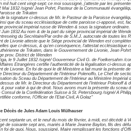
n mil huit cent vingt-sept; ce moi soussigné, j'atteste par les présente
22 Mai 1832 /signé/ Jean Pohrt, Pasteur de la Communauté évangélique
aroisse de Trikaten
é de la signature ci-dessus de Mr. le Pasteur de la Paroisse évangéliqu
insi que du sceau ecclésiastique de cette paroisse ci-apposé, est, fac
e provincial impérial russe de Wenden & sous la signature ordinaire.
Juin 1832 Au nom & de la part du siège provincial impérial de Wenden
ontreseing du Secrétaire/Par ordre de S.M.J. autocrate de toutes les
 de Livonie atteste que le Siège provincial de Wenden est compléte
 telles que ci-dessus, & qu'en conséquence, l'attestat ecclésiastique 
uthérienne de Trikaten, dans le Gouvernement de Livonie, Jean Pohrt, 
ge prov. District de Wenden
ga, le 9 Juillet 1832 /signé/ Gouverneur Civil G. de Foelkersahm /con
Affaires Etrangères certifie l'authenticité de la légalisation ci-dessu
de Livonie. En foi de quoi le dit Ministère a fait munir la présente d
 Directeur du Département de l'Intérieur Polenoffo, Le Chef de sectio
isation du Sceau du Département de l'Intérieur au Ministère Impérial 
-dessus de Mr. le Directeur du Département de l'Intérieur Polonoff & d
i & pour valoir à qui de droit. Nous avons muni la présente du sceau d
 Consul de la Confédération Suisse à St. Petersbourg /signé/ A Phili
tifiée conforme, l'Officier de l'Etat-Civil, A Golaz"
 de Décès de Jules Adam Louis Mülhauser
t cent septante un, et le neuf du mois de février, à midi, est décédé à
gé de soixante sept ans, mariés à Marie Jeanne Baylon, fils des défu
 foi de quoi, Nous, soussigné, Maire remplissant les fonctions d'Offi