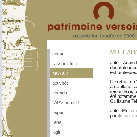
MULHAUSE
accueil
Jules Adam Lo
l'association
décorateur su
est professeu
de A à Z
De retour en 
activités
au Collège ca
secondaire, pu
agenda
été notamment
Guillaume Tell
l'APV bouge !
Jules Mülhaus
expos
partitions son
liens
login