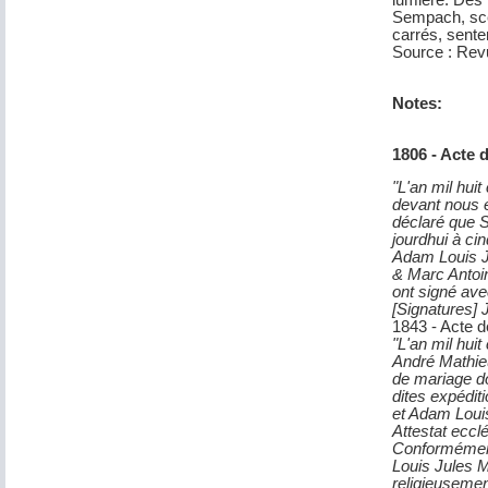
lumière. Dès l
Sempach, scèn
carrés, sente
Source : Revu
Notes:
1806 - Acte
"L'an mil huit
devant nous 
déclaré que 
jourdhui à ci
Adam Louis Ju
& Marc Antoi
ont signé ave
[Signatures]
1843 - Acte 
"L'an mil hui
André Mathieu
de mariage don
dites expédit
et Adam Louis
Attestat eccl
Conformément 
Louis Jules M
religieusemen