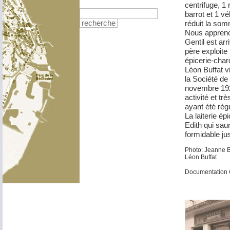
centrifuge, 1 
barrot et 1 vé
réduit la som
recherche
Nous appren
Gentil est ar
père exploite u
épicerie-cha
Léon Buffat vi
la Société de 
novembre 192
activité et tr
ayant été rég
La laiterie ép
Edith qui sa
formidable ju
Photo: Jeanne Bu
Léon Buffat
Documentation 