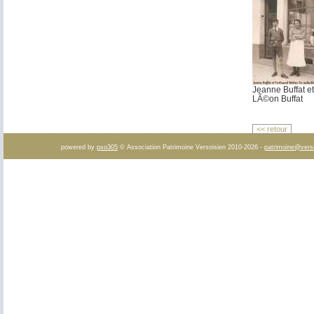
Jeanne Buffat e
LÃ©on Buffat
<< retour
powered by
pxo305
© Association Patrimoine Versoisien 2010-2026 -
patrimoine@vers