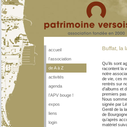
Buffat, la l
accueil
l'association
Qu’ils sont a
de A à Z
racontent la 
notre associ
activités
de vie, ces m
rentrés sur n
agenda
d’albums et 
premiers pas d
l'APV bouge !
Nous sommes 
signée par Lé
expos
Gentil de la l
liens
de Bourgogne. 
qu’après acco
login
matériel suiv