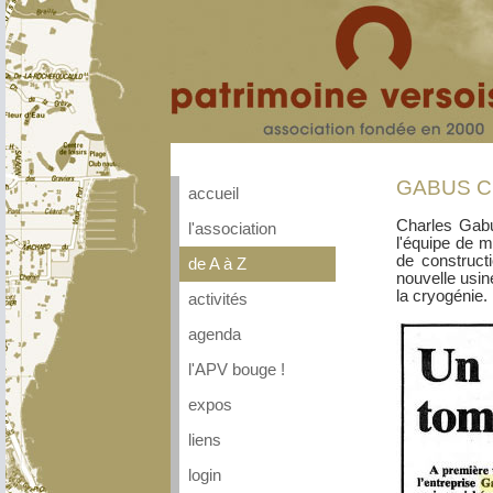
GABUS Cha
accueil
Charles Gabu
l'association
l'équipe de m
de construct
de A à Z
nouvelle usin
la cryogénie.
activités
agenda
l'APV bouge !
expos
liens
login