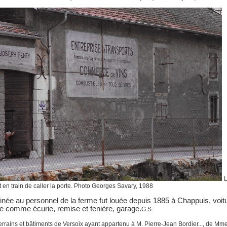
L
t en train de caller la porte. Photo Georges Savary, 1988
tinée au personnel de la ferme fut louée depuis 1885 à Chappuis, voitu
e comme écurie, remise et fenière, garage.
G.S.
terrains et bâtiments de Versoix ayant appartenu à M. Pierre-Jean Bordier..., de M