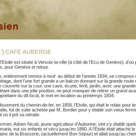
L') CAFE AUBERGE
'Etoile est située à Versoix-la-ville (à côté de l'Ecu de Genève), d'où p
s
, pour Genève et retour.
, entièrement remise à neuf au début de l'année 1834, se compose de
étage, dont l'une fort grande a un balcon donnant sur la grande rou
 couverte sur la cour, une cave, écurie, fenil, jardin, avec une grande 
étant dans une jolie position, ne peut manquer de retirer un grand a
priétaire du dit local, le met en location au printemps 1834.
lissement du chemin-de-fer, en 1858, l'Etoile, qui était le relais pour 
tile, fut de suite achetée par M. Bordier pour y établir son vieux ferm
ù il prit sa retraite.
rmier, Adrien Nicati, jeune agriculteur d'Aubonne, vint s'y établir q
y maria, eut six enfants et vécu jusqu'en 1880. A l'Etoile était attaché le
rrains de la Brasserie, (actuellement Bon-Séjour) et allait jusqu'au ch