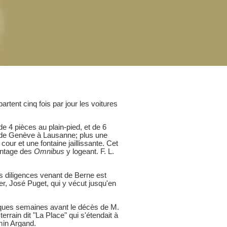
artent cinq fois par jour les voitures
 4 pièces au plain-pied, et de 6
te de Genève à Lausanne; plus une
cour et une fontaine jaillissante. Cet
vantage des
Omnibus
y logeant. F. L.
les diligences venant de Berne est
ier, José Puget, qui y vécut jusqu'en
uelques semaines avant le décès de M.
 terrain dit "La Place" qui s'étendait à
emin Argand.