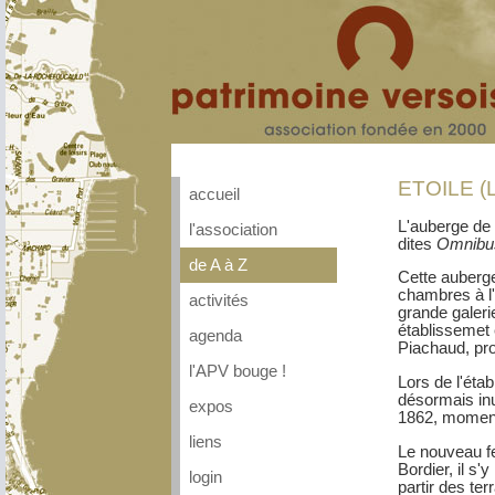
ETOILE (
accueil
L'auberge de l
l'association
dites
Omnibu
de A à Z
Cette auberge
chambres à l'
activités
grande galerie
établissemet 
agenda
Piachaud, pro
l'APV bouge !
Lors de l'étab
désormais inu
expos
1862, moment o
liens
Le nouveau fe
Bordier, il s'
login
partir des te