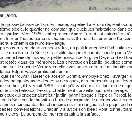
au jardin.
 la grosse bâtisse de l’ancien péage, appelée La Profonde, était occu
tième siècle, le quartier ne comptait que quelques habitations dans ce
 de jardins. Vers 1925, l’entrepreneur André Ferrari est autorisé à cré
d’en fermer l’accès par un « chabouris ». Il loue à la commune l’ancien
ndra le chemin de l’Ancien-Péage.
p construisent deux grandes villas, un petit immeuble d’habitation est 
Le quartier de la Scie est paisible, baigné et parfois inondé par la Ve
a haute haie de thuyas, la petite maison de Virginie Reymond est tou
 restée dans les mémoires. Les cheveux en bataille, poudrée comme 
lle animait le quai de Versoix ou elle avait son commerce de location 
ulpteur Edgar Favez pratiquait son art.
i que se trouvait l’atelier de Joseph Schmit, employé chez Favarger,
réait des bougeoirs avec des ceps de vignes, des mangeoires pour les o
 de bois, il hivernait l’IBIS canot qu’il avait construit lui-même et q
ructeur de bateaux, l’avait probablement conseillé pour cet ouvrage.
 ceux qui entretenaient leur jardin, parmi lesquels l’épicier Perotti, le
uit de la Scie qui découpait les bois de charpente, le quartier vivait alo
es années cinquante, des changements s’annonçaient. Le projet de la n
ait les conversations. Chacun y allait de son idée : Pont, tunnel, tr
politiciens. Le serpent de mer remontait à la surface.