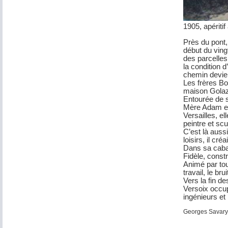
1905, apéritif 
Près du pont,
début du ving
des parcelles
la condition 
chemin devie
Les frères Bop
maison Golaz. 
Entourée de s
Mère Adam est
Versailles, e
peintre et sc
C’est là auss
loisirs, il c
Dans sa cabane
Fidèle, const
Animé par tous
travail, le br
Vers la fin d
Versoix occup
ingénieurs et 
Georges Savary