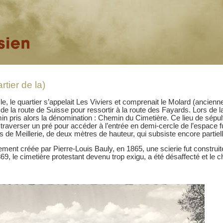
rtier de la)
e, le quartier s’appelait Les Viviers et comprenait le Molard (ancien
t de la route de Suisse pour ressortir à la route des Fayards. Lors de l
in pris alors la dénomination : Chemin du Cimetière. Ce lieu de sépultu
d traverser un pré pour accéder à l’entrée en demi-cercle de l’espace f
s de Meillerie, de deux mètres de hauteur, qui subsiste encore partiel
ment créée par Pierre-Louis Bauly, en 1865, une scierie fut construit
869, le cimetière protestant devenu trop exigu, a été désaffecté et le