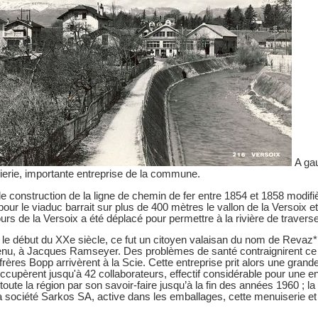
A gau
scierie, importante entreprise de la commune.
e construction de la ligne de chemin de fer entre 1854 et 1858 modifiè
pour le viaduc barrait sur plus de 400 mètres le vallon de la Versoix et
urs de la Versoix a été déplacé pour permettre à la rivière de traverse
 le début du XXe siècle, ce fut un citoyen valaisan du nom de Revaz* qu
enu, à Jacques Ramseyer. Des problèmes de santé contraignirent ce der
 frères Bopp arrivèrent à la Scie. Cette entreprise prit alors une grand
ccupèrent jusqu'à 42 collaborateurs, effectif considérable pour une ent
oute la région par son savoir-faire jusqu’à la fin des années 1960 ; la
a société Sarkos SA, active dans les emballages, cette menuiserie et c