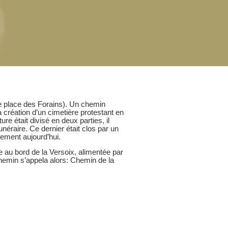
ne place des Forains). Un chemin
a création d’un cimetière protestant en
re était divisé en deux parties, il
unéraire. Ce dernier était clos par un
lement aujourd’hui.
e au bord de la Versoix, alimentée par
 chemin s’appela alors: Chemin de la