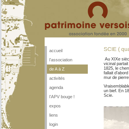
SCIE ( qua
accueil
Au XIXe siècl
l'association
vicinal partai
1825, le chem
de A à Z
fallait d’abor
mur de pierre
activités
Vraisemblable
agenda
un bief. En 1
Scie.
l'APV bouge !
expos
liens
login