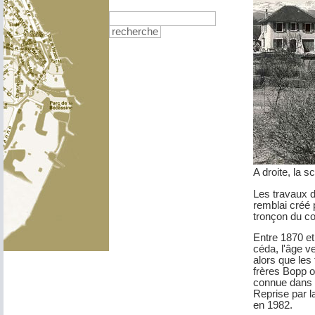
recherche
A droite, la 
Les travaux d
remblai créé 
tronçon du co
Entre 1870 et
céda, l'âge v
alors que les
frères Bopp o
connue dans t
Reprise par l
en 1982.