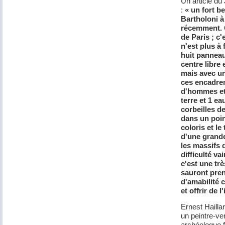
Un article du
:
« un fort be
Bartholoni à
récemment. C
de Paris ; c'
n'est plus à
huit panneau
centre libre 
mais avec un
ces encadrem
d'hommes et 
terre et 1 ea
corbeilles d
dans un poin
coloris et le
d'une grand
les massifs 
difficulté va
c'est une tr
sauront pren
d'amabilité c
et offrir de l'
Ernest Hailla
un peintre-ver
archéologue fo