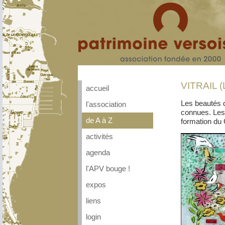
VITRAIL (
accueil
Les beautés d
l'association
connues. Les 
de A à Z
formation du
activités
agenda
l'APV bouge !
expos
liens
login