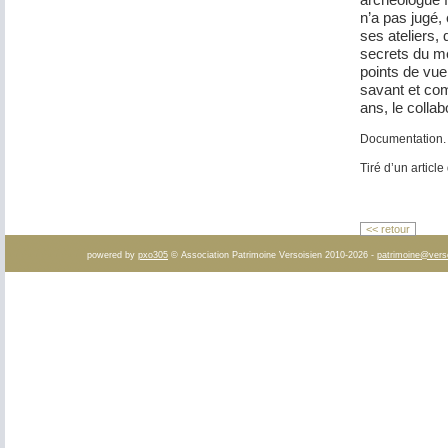
n’a pas jugé,
ses ateliers, 
secrets du mét
points de vu
savant et com
ans, le collab
Documentation.
Tiré d’un articl
<< retour
powered by
pxo305
© Association Patrimoine Versoisien 2010-2026 -
patrimoine@vers