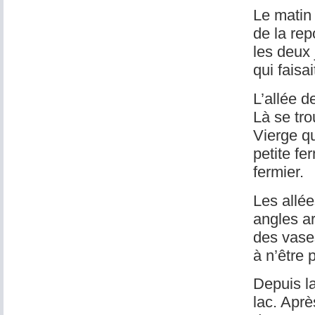
Le matin
de la rep
les deux 
qui faisai
L’allée d
Là se tro
Vierge qu
petite fe
fermier.
Les allée
angles ar
des vases
à n’être 
Depuis la
lac. Aprè