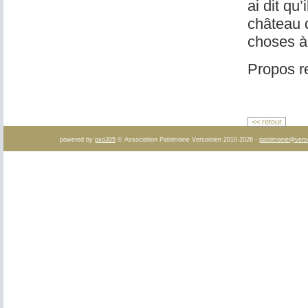
ai dit qu
château d
choses à 
Propos re
<< retour
powered by
pxo305
© Association Patrimoine Versoisien 2010-2026 -
patrimoine@vers