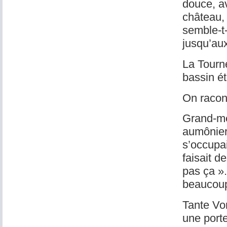
douce, av
château, 
semble-t-
jusqu’aux
La Tourne
bassin ét
On racont
Grand-mè
aumôniers
s’occupai
faisait d
pas ça ».
beaucoup
Tante Von
une porte