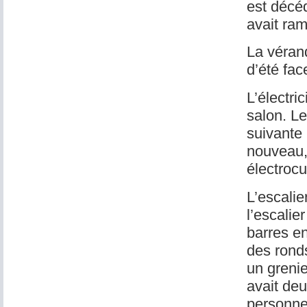
est décé
avait ra
La vérand
d’été fac
L’électri
salon. Le
suivante 
nouveau,
électrocu
L’escalier
l’escalie
barres e
des ronds
un grenie
avait deu
personnel