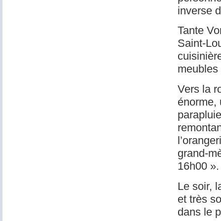
inverse d
Tante Von
Saint-Lou
cuisinièr
meubles s
Vers la r
énorme, 
parapluie.
remontant
l’orange
grand-mèr
16h00 ».
Le soir, l
et très 
dans le p