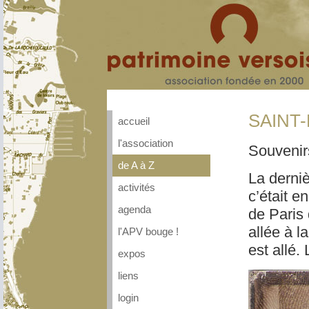
SAINT
accueil
l'association
Souvenir
de A à Z
La derniè
activités
c’était e
agenda
de Paris 
allée à 
l'APV bouge !
est allé.
expos
liens
login