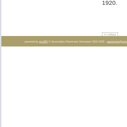
1920.
<< retour
powered by
pxo305
© Association Patrimoine Versoisien 2010-2026 -
patrimoine@vers