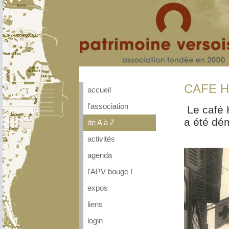
CAFE 
accueil
l'association
Le café H
a été dé
de A à Z
activités
agenda
l'APV bouge !
expos
liens
login