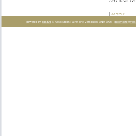
AEG-Travaux A
<< retour
powered by
pxo305
© Association Patrimoine Versoisien 2010-2026 -
patrimoine@vers