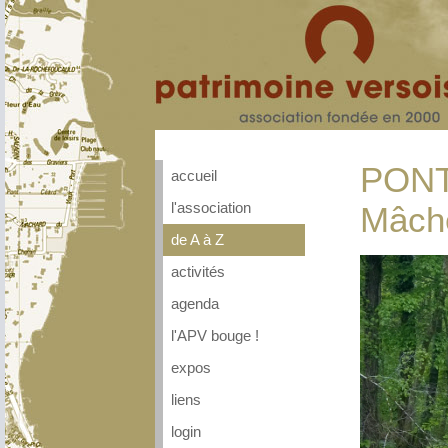
PONT
accueil
l'association
Mâche
de A à Z
activités
agenda
l'APV bouge !
expos
liens
login