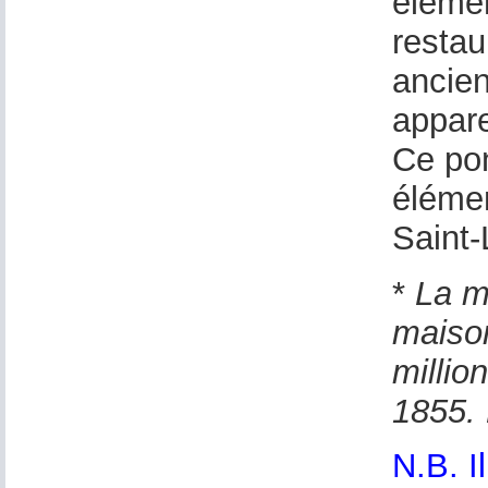
élémen
restau
ancien
appar
Ce pon
élémen
Saint-
*
La ma
maison
millio
1855. 
N.B. I