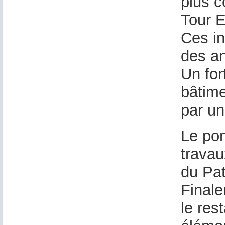
plus c
Tour E
Ces in
des a
Un for
bâtime
par un
Le pon
travau
du Pat
Finale
le res