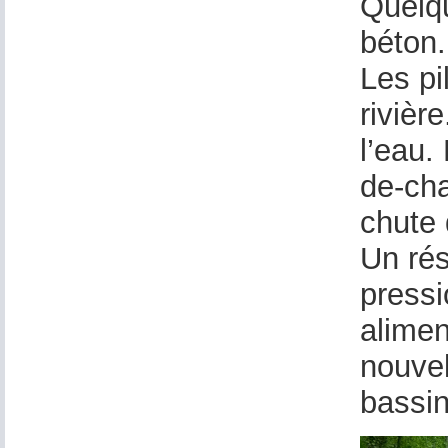
Quelqu
béton.
Les pi
rivièr
l’eau.
de-cha
chute 
Un rés
pressi
alimen
nouvel
bassin