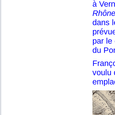
à Vern
Rhône
dans l
prévue
par le
du Pon
Franço
voulu 
emplac