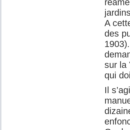
réamé
jardins
A cett
des pu
1903).
demand
sur la
qui do
Il s’a
manuel
dizain
enfonc