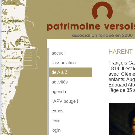
HARENT 
accueil
François Ga
l'association
1814. Il est
de A à Z
avec Clément
enfants: Aug
activités
Edouard Albe
l'âge de 35 
agenda
l'APV bouge !
expos
liens
login