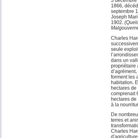
3 décembre 
1866, décéd
septembre 18
Joseph Marie
1902.
(Quel
Malgouvern
Charles Hare
successivem
seule exploi
l’arrondissem
dans un vallo
propriétaire
d’agrément, u
forment les 
habitation. 
hectares de 
comprenait 6
hectares de 
à la nourrit
De nombreux 
terres et an
transformati
Charles Hare
d'agriculture