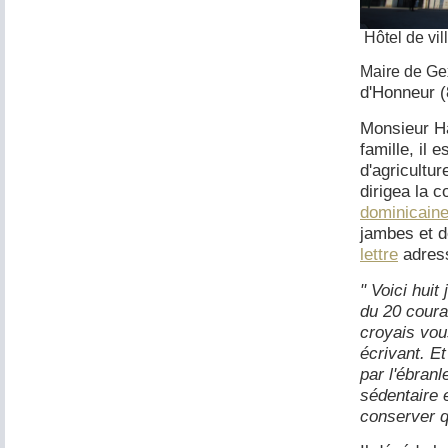
Hôtel de vi
M
aire de Ge
d'Honneur (
Monsieur Ha
famille, il 
d'agricultur
dirigea la c
dominicain
jambes et d
lettre
adress
" Voici huit
du 20 couran
croyais vous
écrivant. E
par l'ébranl
sédentaire e
conserver q