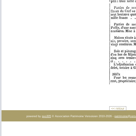
<< retour
powered by
pxo305
© Association Patrimoine Versoisien 2010-2026 -
patrimoine@vers