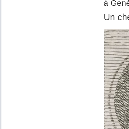
à Genè
Un che