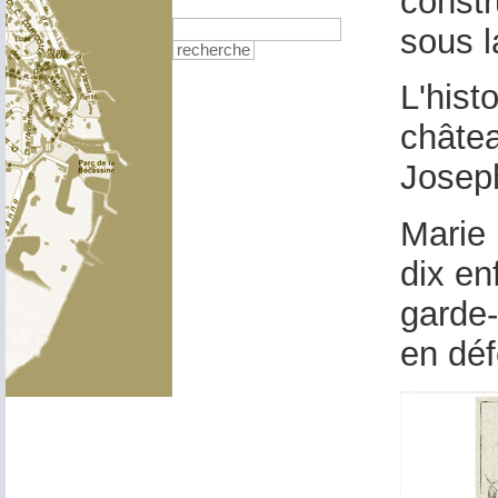
constr
sous l
recherche
L'hist
châtea
Josep
Marie 
dix en
garde-
en déf