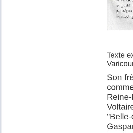
Texte e
Varicou
Son fr
comme 
Reine-P
Voltai
"Belle-
Gaspar