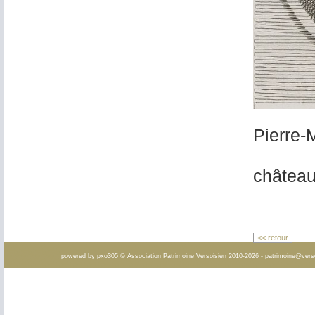
Pierre
Reine-
château
<< retour
powered by
pxo305
© Association Patrimoine Versoisien 2010-2026 -
patrimoine@vers