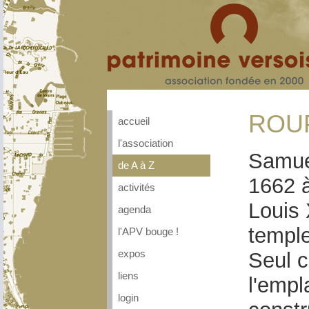
ROUP
accueil
l'association
Samuel
de A à Z
1662 à
activités
Louis 
agenda
temple
l'APV bouge !
Seul c
expos
liens
l'empl
login