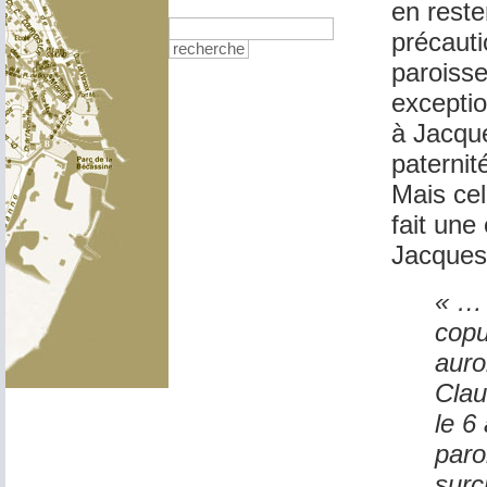
en reste
précauti
recherche
paroisse
exceptio
à Jacque
paternit
Mais cel
fait une
Jacques 
« … 
copu
auro
Clau
le 6
paro
surc