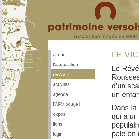
LE VI
accueil
l'association
Le Révér
de A à Z
Roussea
d’un sca
activités
un enfan
agenda
l'APV bouge !
Dans la 
expos
qui a un
populaire
liens
paie en
login