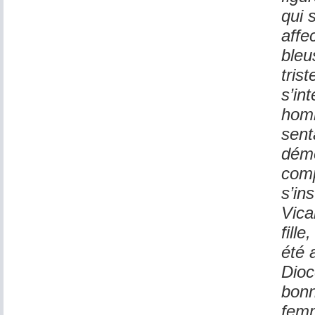
qui 
affe
bleu
tris
s’in
homm
sent
déme
comp
s’in
Vica
fill
été 
Dioc
bonn
femm