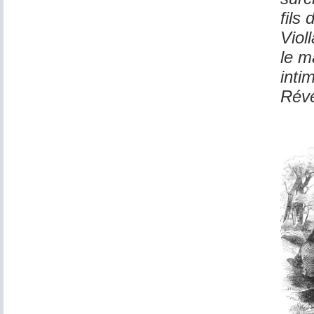
fils
Viol
le m
intim
Révé