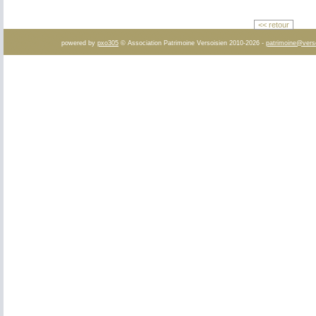
<< retour
powered by
pxo305
© Association Patrimoine Versoisien 2010-2026 -
patrimoine@vers