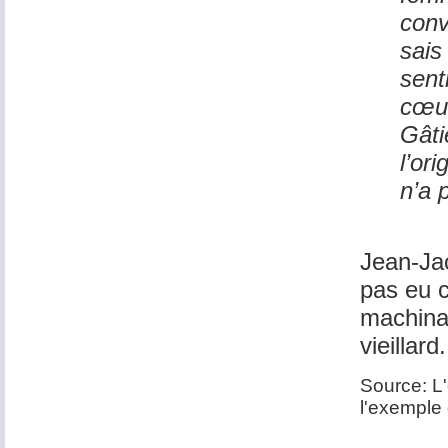
conv
sais
sent
cœur
Gâti
l’or
n’a 
Jean-Jac
pas eu c
machinat
vieillard
Source: L
l'exemple 