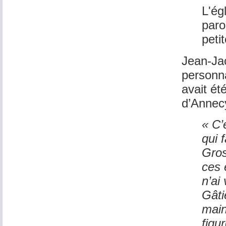
L'ég
paro
peti
Jean-Ja
personna
avait ét
d’Annec
« C’
qui 
Gros
ces 
n’ai
Gâtie
main
figu