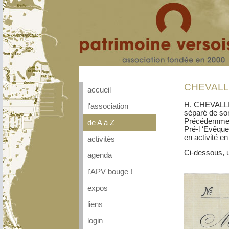
CHEVALL
accueil
H. CHEVALLIER
l'association
séparé de so
Précédemment
de A à Z
Pré-l ‘Evêqu
en activité e
activités
Ci-dessous, 
agenda
l'APV bouge !
expos
liens
login